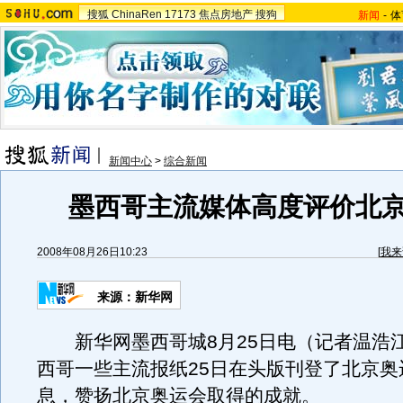
搜狐
ChinaRen
17173
焦点房地产
搜狗
新闻
-
体
新闻中心
>
综合新闻
墨西哥主流媒体高度评价北
2008年08月26日10:23
[
我来
来源：新华网
新华网墨西哥城8月25日电（记者温浩
西哥一些主流报纸25日在头版刊登了北京奥
息，赞扬北京奥运会取得的成就。