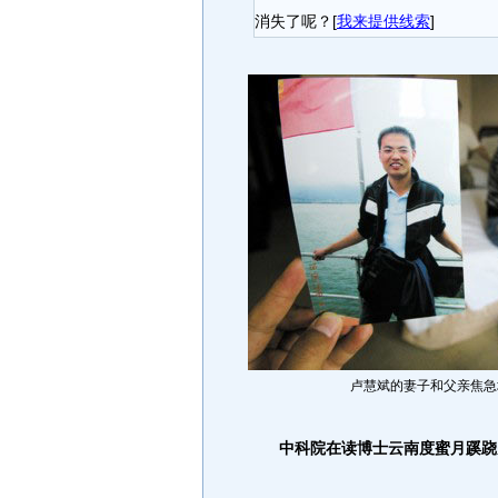
消失了呢？[
我来提供线索
]
卢慧斌的妻子和父亲焦急
中科院在读博士云南度蜜月蹊跷