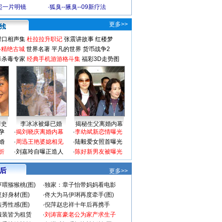
起一片明镜
·
狐臭--腋臭--09新疗法
更多>>
对口相声集
杜拉拉升职记
张震讲故事
红楼梦
-精绝古城
世界名著
平凡的世界
货币战争2
毒杀毒专家
经典手机游游格斗集
福彩3D走势图
情史
李冰冰被爆已婚
揭秘生父离婚内幕
孕
·
揭刘晓庆离婚内幕
·
李幼斌新恋情曝光
婚
·
周迅王艳婆媳相见
·
陆毅爱女照首曝光
折
·
刘嘉玲自曝正造人
·
陈好新男友被曝光
 后
更多>>
喂猕猴桃(图)
·
独家：章子怡带妈妈看电影
好身材(图)
·
佟大为马伊琍再度牵手(图)
秀性感(图)
·
倪萍赵忠祥十年后再携手
服装皆为租赁
·
刘涛富豪老公为家产求生子