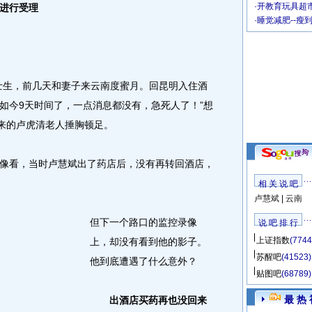
·
开教育玩具超市
进行受理
·
睡觉减肥--瘦
生，前几天和妻子来云南度蜜月。回昆明入住酒
如今9天时间了，一点消息都没有，急死人了！”想
赶来的卢虎清老人捶胸顿足。
看，当时卢慧斌出了药店后，没有再转回酒店，
相 关 说 吧
卢慧斌
|
云南
但下一个路口的监控录像
说 吧 排 行
上证指数
(7744
上，却没有看到他的影子。
苏醒吧
(41523)
他到底遭遇了什么意外？
贴图吧
(68789)
最 热 
出酒店买药再也没回来