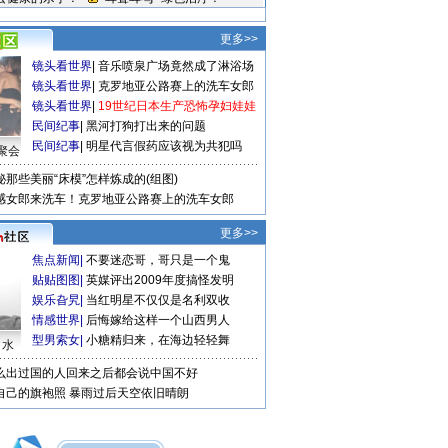
更多>>
镜头看世界
|
音乐喷泉广场竟然成了淋浴场
镜头看世界
|
克罗地亚公路赛上的洗车女郎
镜头看世界
|
19世纪日本生产恐怖孕妇娃娃
民间纪事
|
黑河打狗打出来的问题
民间纪事
|
明星代言假药应该视为共犯吗
聚会
秘那些美丽“床模”怎样炼成的(组图)
感女郎来洗车！克罗地亚公路赛上的洗车女郎
更多>>
焦点新闻
|
不要迷恋哥，哥只是一个鬼
贴贴图图
|
英媒评出2009年度搞怪发明
娱乐旮旯
|
当红明星不仅仅是名利双收
情感世界
|
后悔嫁给这样一个山西男人
型男索女
|
小糖精归来，在海边轻轻舞
口水
么出过国的人回来之后都会说中国不好
自己的旗袍照
暴雨过后天空依旧晴朗