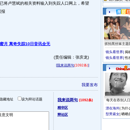
已将卢慧斌的相关资料输入到失踪人口网上，希望
晨报
蜜月 离奇失踪10日音讯全无
抓拍黑丝袜主题
镜头看世界
|
揭
(责任编辑：张庆龙)
镜头看世界
|
性
[
我来说两句
(1092条)
]
我要发布
隐藏地址
设为辩论话题
我来说两句
(1092条)
每天在吞别人
精华区
漂在海外
|
为什
型男索女
|
晒晒
辩论区