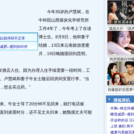
今年30岁的卢慧斌，在
中科院山西煤炭化学研究所
工作4年了，今年考上了在读
谍战大片-《风
博士生。8月9日，他和妻子
结婚，13日来云南旅游度蜜
月，19日晚随团回到昆明。
闺房视频自拍
酒店入住。因为办理入住手续需要一段时间，工
。卢慧斌和妻子牛女士随后回房间安置行李。“当
，想去买点药。”
自爆捉奸后恶梦
搜狐商机
。牛女士等了20分钟不见回来，就打电话催
·
丰胸--林志玲
直到凌晨时分，还不见丈夫归来，她预感丈夫可能
·
睡觉减肥--瘦到
·
开这样的店 日进
·
上班 兼职 两
·
健康与美丽完