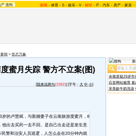
地产
搜狗
新闻
-
体育
-
S
-
娱乐
-
V
-
财经
-
IT
-
汽车
-
房产
-
家居
-
会要闻
>
世态万象
新
度蜜月失踪 警方不立案(图)
央视质疑29岁市
石首网站被黑
篡
[
我来说两句
(1092)
] [字号：
大
中
小
]
宋美龄牛奶洗澡
0岁的卢慧斌，与新婚妻子在云南旅游度蜜月，8
，他出去买药一去不回。是自己出走还是发生意
民警和治安人员巡逻，人怎么会在20分钟内就