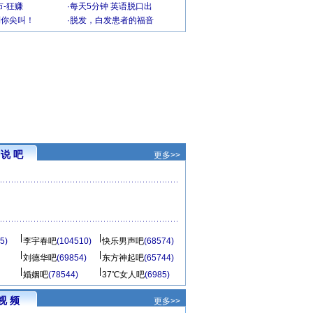
-狂赚
·
每天5分钟 英语脱口出
到你尖叫！
·
脱发，白发患者的福音
说 吧
更多>>
5)
李宇春吧
(104510)
快乐男声吧
(68574)
刘德华吧
(69854)
东方神起吧
(65744)
婚姻吧
(78544)
37℃女人吧
(6985)
视 频
更多>>