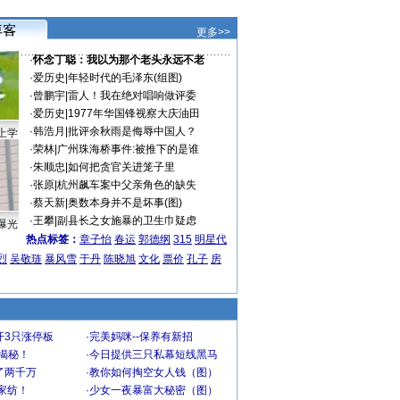
更多>>
·
怀念丁聪：我以为那个老头永远不老
·
爱历史
|
年轻时代的毛泽东(组图)
·
曾鹏宇
|
雷人！我在绝对唱响做评委
·
爱历史
|
1977年华国锋视察大庆油田
·
韩浩月
|
批评余秋雨是侮辱中国人？
上学
·
荣林
|
广州珠海桥事件:被推下的是谁
·
朱顺忠
|
如何把贪官关进笼子里
·
张原
|
杭州飙车案中父亲角色的缺失
·
蔡天新
|
奥数本身并不是坏事(图)
·
王攀
|
副县长之女施暴的卫生巾疑虑
曝光
热点标签：
章子怡
春运
郭德纲
315
明星代
烈
吴敬琏
暴风雪
于丹
陈晓旭
文化
票价
孔子
房
开3只涨停板
·
完美妈咪--保养有新招
大揭秘！
·
今日提供三只私幕短线黑马
了两千万
·
教你如何掏空女人钱（图）
家纺！
·
少女一夜暴富大秘密（图）