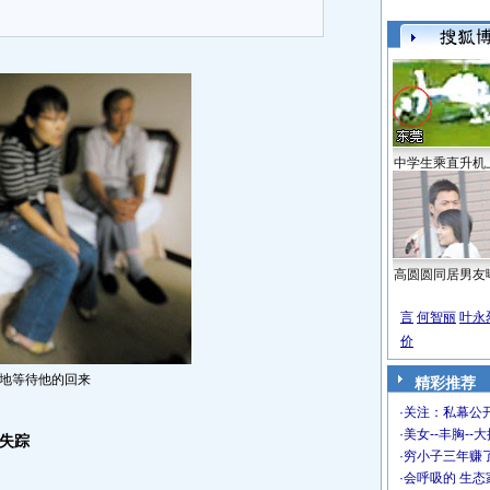
中学生乘直升机
高圆圆同居男友
言
何智丽
叶永
价
地等待他的回来
精彩推荐
·
关注：私幕公
·
美女--丰胸--
失踪
·
穷小子三年赚
·
会呼吸的 生态