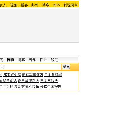
女人
-
视频
-
播客
-
邮件
-
博客
-
BBS
-
我说两句
闻
网页
博客
音乐
图片
说吧
长
邓玉娇失踪
朝鲜军事演习
日本兵赎罪
改温总讲话
夏日减肥秘方
日本瘦脸法
中共卧底结局
慈禧不快乐
侵略中国报告