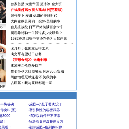
·
独家首播:大秦帝国
范冰冰-金大班
·
在线看超高收视大戏:
蜗居(完整版)
·
倔强萝卜
麦田
媳妇的美好时代
·
大内密探灵灵狗
倪萍-美丽的事
·
台儿庄战役 日军尸体装满百余卡车
声》
·
揭秘希特勒一生躲过多少次暗杀？
·
1982香港回归中英谈判鲜为人知内幕
·
宋丹丹：张国立活得太累
·
满文军有望明日获释
曝光
·
《变形金刚2》送电影票！
·
李湘王岳伦恩爱待产
·
黎姿怀孕大肚照曝光 月用30万安胎
·
阿娇懒理冠希返港:不关我的事
·
古巨基：我与霆锋都是一哥
不断
爆丰胸秘诀
·
减肥--小肚子赘肉没了
你尖叫(图)
·
吸引异性的秘密武器
3000
·
45岁以前停经不正常
不误！
·
解决脸黄脾虚腰痛良方
美展现！
·
泡脚减肥--瘦到你叫停！