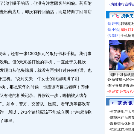
治疗嗓子的药，但没有注意顾客的相貌。药店附
·
为健康行业撑
走出药店后，却没有转回酒店，而是转向了回酒店
·
听评书
|
郭德纲
·
听小说
|
鬼吹灯1
·
共享区
|
手机病
现金，还有一张1300多元的银行卡和手机。我们事
没动。但9天来拨打他的手机，一直处于关机状
发现自从他失踪后，就没有再接打过任何电话。也
揭田壮壮徐帆
开过机。”说到丈夫，牛女士的眼里噙满了泪
·
赵薇被爆已经怀
·
李宇春爆遭母逼
争执，那么繁华的时候，也应该有目击者啊！即使
·
圣诞节明信片八
队有他的相关记录。再假设一步，哪怕被人绑架
茶 余 饭
了。如今，警方、交警队、医院、看守所等都没有
·
何炅获地产大亨
诈，所以，这3个猜想应该不能成立啊！”卢虎清挠
·
陈慧琳产后恢复
了哪里。
·
殷桃街头休闲装
·
范冰冰红地毯