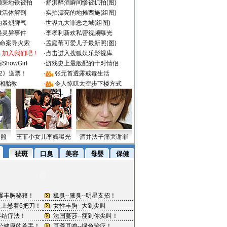
颜乘地铁被拍
·
舒淇醉酒瞬间惨被抓拍(图)
做活体解剖
·
实拍漂亮的地摊西施(组图)
的暴烈脾气
·
世界九大罪恶之城(组图)
遇灵异事件
·
李孝利新欢私密视频曝光
成命案导火索
·
孟庭苇可爱儿子最新照(图)
：加入我们吧！
·
点击进入搜狐娱乐影视库
howGirl
·
游戏史上最般配的十对情侣
2》送票！
·
张元首透露戒毒生活
湘胎教
·
令人惊叹太空步下楼方式
密照
王菲小女儿李嫣曝光
酒井法子痛哭谢罪