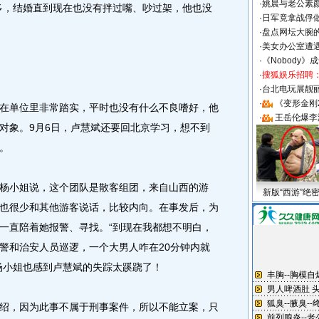
·
姚晨与老公素
，结婚直到现在也没有拌过嘴、吵过架，他也没
·
日军竟拿战俘
·
盘点网坛大腕
·
美女办公室遭
·
《Nobody》
·
搜狐娱乐招聘
·
台北电玩展靓丽S
·
《变形金刚
单位里非常踏实，平时也没有什么不良嗜好，他
·
王岳伦爆李
对象。9月6日，卢慧斌还要回北京学习，想不到
。
小姐说，这个团队是散客组团，来自山西的游
新版“西游”绝
也很少和其他游客说话，比较内向。在事发后，为
一直陪着她报警、寻找。“到现在我都想不明白，
警和治安人员巡逻，一个大男人咋在20分钟内就
杨小姐也感到卢慧斌的失踪太蹊跷了！
，因为此事不属于刑事案件，所以不能立案，只