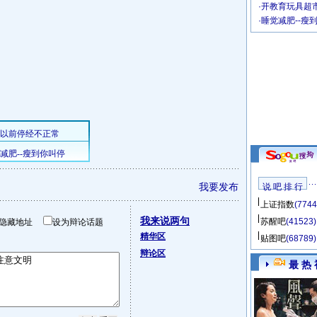
·
开教育玩具超市
·
睡觉减肥--瘦
我要发布
说 吧 排 行
上证指数
(7744
我来说两句
苏醒吧
(41523)
隐藏地址
设为辩论话题
精华区
贴图吧
(68789)
辩论区
最 热 