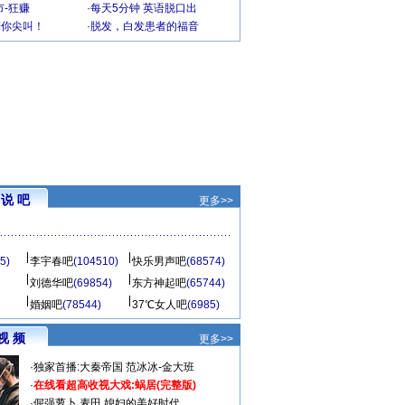
-狂赚
·
每天5分钟 英语脱口出
到你尖叫！
·
脱发，白发患者的福音
说 吧
更多>>
5)
李宇春吧
(104510)
快乐男声吧
(68574)
刘德华吧
(69854)
东方神起吧
(65744)
婚姻吧
(78544)
37℃女人吧
(6985)
视 频
更多>>
·
独家首播:大秦帝国
范冰冰-金大班
·
在线看超高收视大戏:
蜗居(完整版)
·
倔强萝卜
麦田
媳妇的美好时代