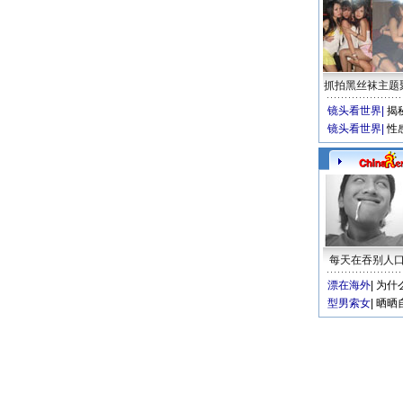
抓拍黑丝袜主题
镜头看世界
|
揭
镜头看世界
|
性
每天在吞别人
漂在海外
|
为什
型男索女
|
晒晒