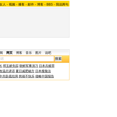
女人
-
视频
-
播客
-
邮件
-
博客
-
BBS
-
我说两句
闻
网页
博客
音乐
图片
说吧
长
邓玉娇失踪
朝鲜军事演习
日本兵赎罪
改温总讲话
夏日减肥秘方
日本瘦脸法
中共卧底结局
慈禧不快乐
侵略中国报告