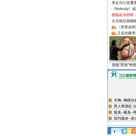
·
美女办公室遭
·
《Nobody》
·
搜狐娱乐招聘
·
台北电玩展靓丽S
·
《变形金刚
·
王岳伦爆李
新版“西游”绝