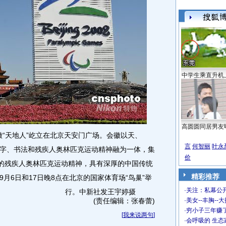
中学生乘直升机
高圆圆同居男友
徽“天地人”屹立在北京天安门广场。会徽以天、
言
何智丽
叶永
字、书法和残疾人奥林匹克运动精神融为一体，集
价
一的残疾人奥林匹克运动精神，具有深厚的中国传统
精彩推荐
月6日和17日晚8点在北京的国家体育场“鸟巢”举
·
关注：私幕公
行。中新社发王宇婷摄
(责任编辑：张春蕾)
·
美女--丰胸--
·
穷小子三年赚
[
我来说两句
]
·
会呼吸的 生态