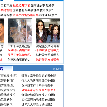
对口相声集
杜拉拉升职记
张震讲故事
红楼梦
-精绝古城
世界名著
平凡的世界
货币战争2
毒杀毒专家
经典手机游游格斗集
福彩3D走势图
情史
李冰冰被爆已婚
揭秘生父离婚内幕
孕
·
揭刘晓庆离婚内幕
·
李幼斌新恋情曝光
婚
·
周迅王艳婆媳相见
·
陆毅爱女照首曝光
折
·
刘嘉玲自曝正造人
·
陈好新男友被曝光
 后
更多>>
喂猕猴桃(图)
·
独家：章子怡带妈妈看电影
好身材(图)
·
佟大为马伊琍再度牵手(图)
秀性感(图)
·
倪萍赵忠祥十年后再携手
服装皆为租赁
·
刘涛富豪老公为家产求生子
颜乘地铁被拍
·
舒淇醉酒瞬间惨被抓拍(图)
做活体解剖
·
实拍漂亮的地摊西施(组图)
的暴烈脾气
·
世界九大罪恶之城(组图)