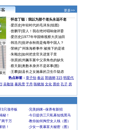
更多>>
·
怀念丁聪：我以为那个老头永远不老
·
爱历史
|
年轻时代的毛泽东(组图)
·
曾鹏宇
|
雷人！我在绝对唱响做评委
·
爱历史
|
1977年华国锋视察大庆油田
·
韩浩月
|
批评余秋雨是侮辱中国人？
上学
·
荣林
|
广州珠海桥事件:被推下的是谁
·
朱顺忠
|
如何把贪官关进笼子里
·
张原
|
杭州飙车案中父亲角色的缺失
·
蔡天新
|
奥数本身并不是坏事(图)
·
王攀
|
副县长之女施暴的卫生巾疑虑
曝光
热点标签：
章子怡
春运
郭德纲
315
明星代
烈
吴敬琏
暴风雪
于丹
陈晓旭
文化
票价
孔子
房
开3只涨停板
·
完美妈咪--保养有新招
大揭秘！
·
今日提供三只私幕短线黑马
了两千万
·
教你如何掏空女人钱（图）
家纺！
·
少女一夜暴富大秘密（图）