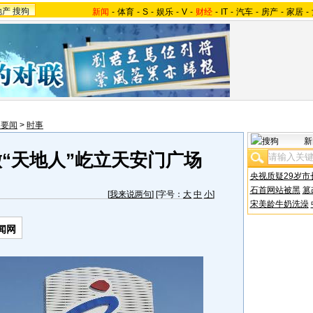
地产
搜狗
新闻
-
体育
-
S
-
娱乐
-
V
-
财经
-
IT
-
汽车
-
房产
-
家居
-
内要闻
>
时事
新
“天地人”屹立天安门广场
央视质疑29岁市
石首网站被黑
篡
[
我来说两句
] [字号：
大
中
小
]
宋美龄牛奶洗澡
闻网