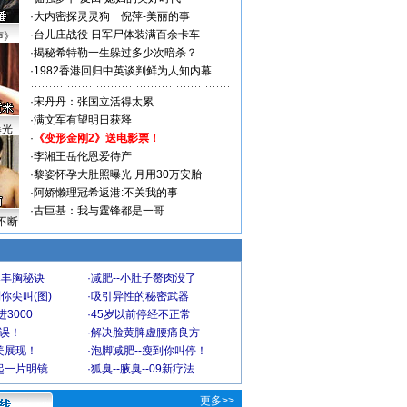
·
大内密探灵灵狗
倪萍-美丽的事
·
台儿庄战役 日军尸体装满百余卡车
声》
·
揭秘希特勒一生躲过多少次暗杀？
·
1982香港回归中英谈判鲜为人知内幕
·
宋丹丹：张国立活得太累
·
满文军有望明日获释
曝光
·
《变形金刚2》送电影票！
·
李湘王岳伦恩爱待产
·
黎姿怀孕大肚照曝光 月用30万安胎
·
阿娇懒理冠希返港:不关我的事
·
古巨基：我与霆锋都是一哥
不断
爆丰胸秘诀
·
减肥--小肚子赘肉没了
你尖叫(图)
·
吸引异性的秘密武器
3000
·
45岁以前停经不正常
不误！
·
解决脸黄脾虚腰痛良方
美展现！
·
泡脚减肥--瘦到你叫停！
起一片明镜
·
狐臭--腋臭--09新疗法
更多>>