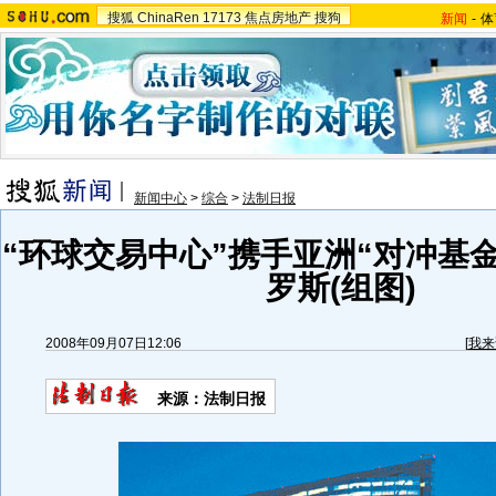
搜狐
ChinaRen
17173
焦点房地产
搜狗
新闻
-
体
新闻中心
>
综合
>
法制日报
“环球交易中心”携手亚洲“对冲基
罗斯(组图)
2008年09月07日12:06
[
我来
来源：法制日报