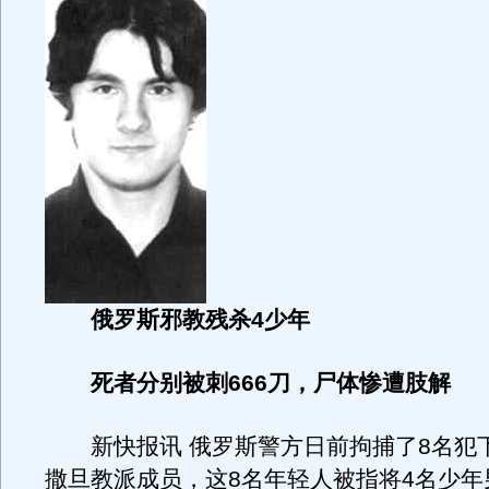
俄罗斯邪教残杀4少年
死者分别被刺666刀，尸体惨遭肢解
新快报讯 俄罗斯警方日前拘捕了8名犯
撒旦教派成员，这8名年轻人被指将4名少年