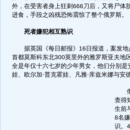
外，在受害者身上狂刺666刀后，又将尸体
进食，手段之凶残恐怖震惊了整个俄罗斯。
死者嫌犯相互熟识
据英国《每日邮报》16日报道，案发地
首都莫斯科东北300英里外的雅罗斯亚夫地
全是年仅十六七岁的少年男女，他们分别是
娃、欧尔加·普克霍娃、凡雅·库兹米娜与安
俄
查得
生前
8名
识。