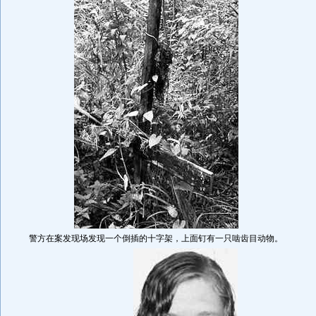
警方在案发现场发现一个倒插的十字架，上面钉有一只啮齿目动物。