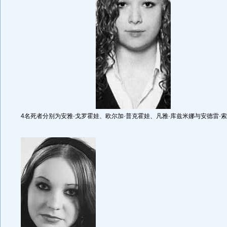
4名死者分别为安雅·戈罗霍娃、欧尔加·普克霍娃、凡雅·库兹米娜与安德雷·