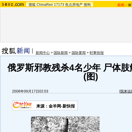
搜狐
ChinaRen
17173
焦点房地产
搜狗
新闻
-
体
新闻中心
>
国际新闻
>
国际要闻
>
时事快报
俄罗斯邪教残杀4名少年 尸体
(图)
2008年09月17日02:03
[
我来说
来源：金羊网-新快报