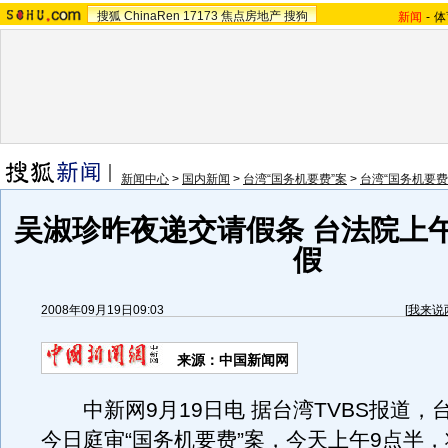
搜狐
ChinaRen
17173
焦点房地产
搜狗
新闻
-
体
新闻中心
>
国内新闻
>
台湾“国务机要费”案
>
台湾“国务机要费
吴淑珍昨夜递交请假条 台法院上
假
2008年09月19日09:03
[
我来说
来源：中国新闻网
中新网9月19日电 据台湾TVBS报道，
今日庭审“国务机要费”案，今天上午9点半