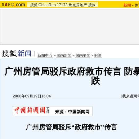
搜狐
ChinaRen
17173
焦点房地产
搜狗
新闻
-
体
新闻中心
>
国内新闻
>
国内要闻
>
时事
广州房管局驳斥政府救市传言 防
跌
2008年09月19日16:04
[
我来说两
来源：中国新闻网
广州房管局驳斥“政府救市”传言