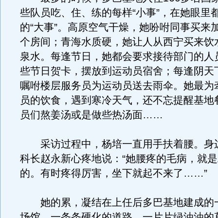
些队员吃、住、练的每样“小事”，在她眼里
的“大事”。高原空气干燥，她吩咐同事买来
个房间；青海水质硬，她让人从西宁买来饮
泉水。每逢节日，她都会要求接待部门的人
些节日贺卡，摆放到运动员宿舍；每逢阴天
嘱咐楼层服务员为运动员送去雨伞。她最为
员的饮食，遇到寒冷天气，还不忘提醒基地
员们熬姜汤或是做些热汤面……
采访过程中，杨培一直用手扶着腰。身
科长赵永新心疼地说：“她腰疼的毛病，就
的。有时疼得厉害，坐下就起不来了……”
她的累，凝结在上任后多巴基地建成的
场馆、一条条硬化的道路、一片片绿油油的