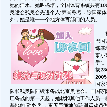
她的汗水。她叫杨培，全国体育系统共有10
奥运会残奥会先进个人”荣誉称号，除国家
外，她是唯一一个地方体育部门的人员。
杨
巴国
练基
事小
手”
拔2
20
国家
队和残奥队陆续来备战北京奥运会。自国家
巴备战的第一天起，她就和其他工作人员一
基地的“勤务兵”，事无巨细地为驻训运动员