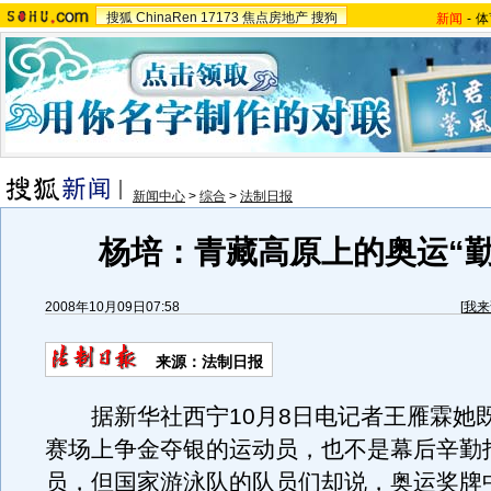
搜狐
ChinaRen
17173
焦点房地产
搜狗
新闻
-
体
新闻中心
>
综合
>
法制日报
杨培：青藏高原上的奥运“勤
2008年10月09日07:58
[
我来
来源：法制日报
据新华社西宁10月8日电记者王雁霖她
赛场上争金夺银的运动员，也不是幕后辛勤
员，但国家游泳队的队员们却说，奥运奖牌