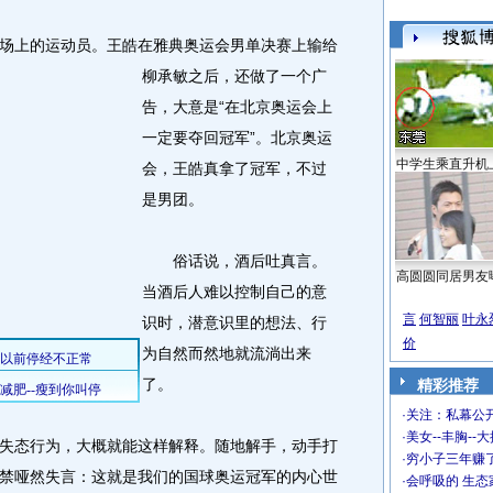
场上的运动员。
王皓在雅典奥运会男单决赛上输给
柳承敏之后，还做了一个广
告，大意是“在北京奥运会上
一定要夺回冠军”。北京奥运
中学生乘直升机
会，王皓真拿了冠军，不过
是男团。
俗话说，酒后吐真言。
高圆圆同居男友
当酒后人难以控制自己的意
言
何智丽
叶永
识时，潜意识里的想法、行
价
为自然而然地就流淌出来
了。
精彩推荐
·
关注：私幕公
·
美女--丰胸--
态行为，大概就能这样解释。随地解手，动手打
·
穷小子三年赚
禁哑然失言：这就是我们的国球奥运冠军的内心世
·
会呼吸的 生态