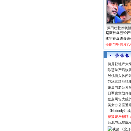
揭田壮壮徐帆
·
赵薇被爆已经怀
·
李宇春爆遭母逼
·
圣诞节明信片八
茶 余 饭
·
何炅获地产大亨
·
陈慧琳产后恢复
·
殷桃街头休闲装
·
范冰冰红地毯
·
姚晨与老公素
·
日军竟拿战俘
·
盘点网坛大腕
·
美女办公室遭
·
《Nobody》
·
搜狐娱乐招聘
·
台北电玩展靓丽S
·
《变形