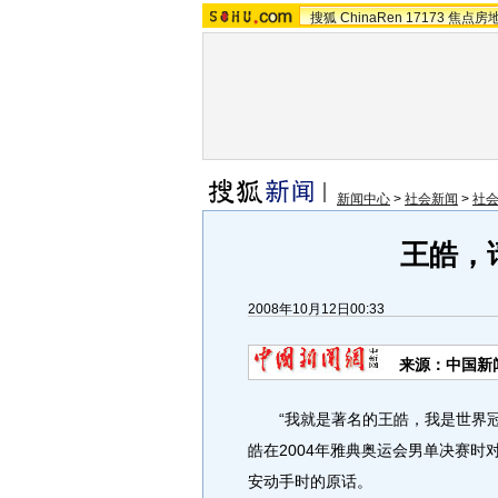
搜狐
ChinaRen
17173
焦点房
新闻中心
>
社会新闻
>
社
王皓，
2008年10月12日00:33
来源：中国新
“我就是著名的王皓，我是世界冠
皓在2004年雅典奥运会男单决赛
安动手时的原话。