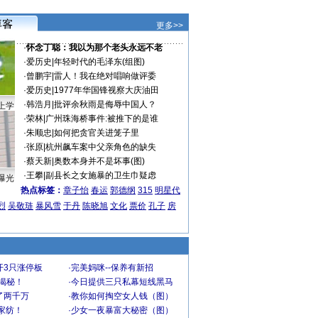
更多>>
·
怀念丁聪：我以为那个老头永远不老
·
爱历史
|
年轻时代的毛泽东(组图)
·
曾鹏宇
|
雷人！我在绝对唱响做评委
·
爱历史
|
1977年华国锋视察大庆油田
·
韩浩月
|
批评余秋雨是侮辱中国人？
上学
·
荣林
|
广州珠海桥事件:被推下的是谁
·
朱顺忠
|
如何把贪官关进笼子里
·
张原
|
杭州飙车案中父亲角色的缺失
·
蔡天新
|
奥数本身并不是坏事(图)
·
王攀
|
副县长之女施暴的卫生巾疑虑
曝光
热点标签：
章子怡
春运
郭德纲
315
明星代
烈
吴敬琏
暴风雪
于丹
陈晓旭
文化
票价
孔子
房
开3只涨停板
·
完美妈咪--保养有新招
大揭秘！
·
今日提供三只私幕短线黑马
了两千万
·
教你如何掏空女人钱（图）
家纺！
·
少女一夜暴富大秘密（图）