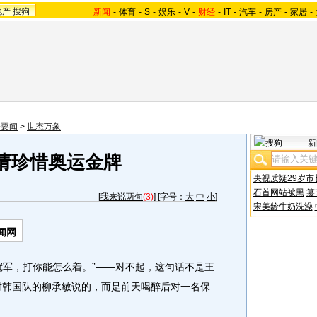
地产
搜狗
新闻
-
体育
-
S
-
娱乐
-
V
-
财经
-
IT
-
汽车
-
房产
-
家居
-
会要闻
>
世态万象
新
请珍惜奥运金牌
央视质疑29岁市
石首网站被黑
篡
[
我来说两句
(3)
] [字号：
大
中
小
]
宋美龄牛奶洗澡
闻网
军，打你能怎么着。”——对不起，这句话不是王
时对韩国队的柳承敏说的，而是前天喝醉后对一名保