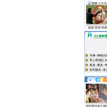
·
王岳伦
新版“西游”绝
抓拍黑丝袜主题