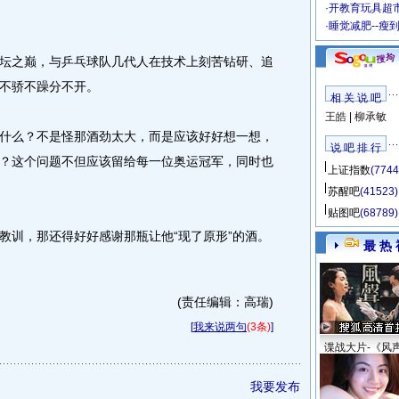
·
开教育玩具超市
·
睡觉减肥--瘦
之巅，与乒乓球队几代人在技术上刻苦钻研、追
不骄不躁分不开。
相 关 说 吧
王皓
|
柳承敏
么？不是怪那酒劲太大，而是应该好好想一想，
说 吧 排 行
？这个问题不但应该留给每一位奥运冠军，同时也
上证指数
(7744
苏醒吧
(41523)
贴图吧
(68789)
训，那还得好好感谢那瓶让他“现了原形”的酒。
最 热 
(责任编辑：高瑞)
[
我来说两句
(3条)
]
谍战大片-《风
我要发布