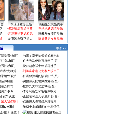
情史
李冰冰被爆已婚
揭秘生父离婚内幕
孕
·
揭刘晓庆离婚内幕
·
李幼斌新恋情曝光
婚
·
周迅王艳婆媳相见
·
陆毅爱女照首曝光
折
·
刘嘉玲自曝正造人
·
陈好新男友被曝光
 后
更多>>
喂猕猴桃(图)
·
独家：章子怡带妈妈看电影
好身材(图)
·
佟大为马伊琍再度牵手(图)
秀性感(图)
·
倪萍赵忠祥十年后再携手
服装皆为租赁
·
刘涛富豪老公为家产求生子
颜乘地铁被拍
·
舒淇醉酒瞬间惨被抓拍(图)
做活体解剖
·
实拍漂亮的地摊西施(组图)
的暴烈脾气
·
世界九大罪恶之城(组图)
遇灵异事件
·
李孝利新欢私密视频曝光
成命案导火索
·
孟庭苇可爱儿子最新照(图)
：加入我们吧！
·
点击进入搜狐娱乐影视库
howGirl
·
游戏史上最般配的十对情侣
金刚2》送票！
·
张元首透露戒毒生活