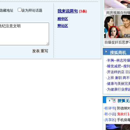
隐藏地址
设为辩论话题
我来说两句
(3条)
闺房视频自拍
精华区
辩论区
自爆捉奸后恶梦
搜狐商机
·
丰胸--林志玲
·
睡觉减肥--瘦到
·
开这样的店 日进
·
上班 兼职 两
·
健康与美丽完
·
为健康行业撑
·
听评书
|
郭德纲
·
听小说
|
鬼吹灯1
·
共享区
|
手机病