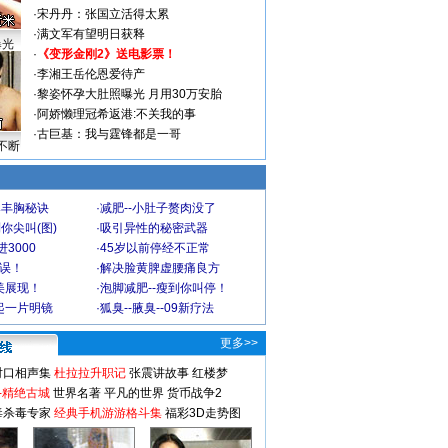
·
宋丹丹：张国立活得太累
·
满文军有望明日获释
曝光
·
《变形金刚2》送电影票！
·
李湘王岳伦恩爱待产
·
黎姿怀孕大肚照曝光 月用30万安胎
·
阿娇懒理冠希返港:不关我的事
·
古巨基：我与霆锋都是一哥
不断
爆丰胸秘诀
·
减肥--小肚子赘肉没了
你尖叫(图)
·
吸引异性的秘密武器
3000
·
45岁以前停经不正常
不误！
·
解决脸黄脾虚腰痛良方
美展现！
·
泡脚减肥--瘦到你叫停！
起一片明镜
·
狐臭--腋臭--09新疗法
更多>>
对口相声集
杜拉拉升职记
张震讲故事
红楼梦
-精绝古城
世界名著
平凡的世界
货币战争2
毒杀毒专家
经典手机游游格斗集
福彩3D走势图