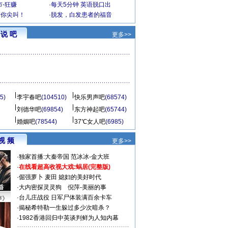
-狂赚
·
每天5分钟 英语脱口出
到你尖叫！
·
脱发，白发患者的福音
说 吧
更多>>
5)
李宇春吧
(104510)
快乐男声吧
(68574)
刘德华吧
(69854)
东方神起吧
(65744)
婚姻吧
(78544)
37℃女人吧
(6985)
视 频
更多>>
·
独家首播:大秦帝国
范冰冰-金大班
·
在线看超高收视大戏:
蜗居(完整版)
·
倔强萝卜
麦田
媳妇的美好时代
·
大内密探灵灵狗
倪萍-美丽的事
·
台儿庄战役 日军尸体装满百余卡车
声》
·
揭秘希特勒一生躲过多少次暗杀？
·
1982香港回归中英谈判鲜为人知内幕