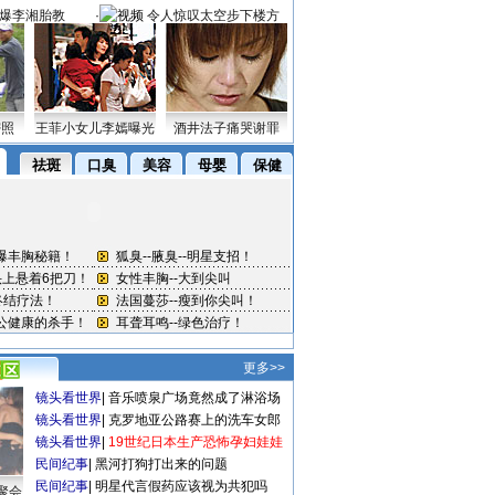
爆李湘胎教
·
令人惊叹太空步下楼方
式
密照
王菲小女儿李嫣曝光
酒井法子痛哭谢罪
更多>>
镜头看世界
|
音乐喷泉广场竟然成了淋浴场
镜头看世界
|
克罗地亚公路赛上的洗车女郎
镜头看世界
|
19世纪日本生产恐怖孕妇娃娃
民间纪事
|
黑河打狗打出来的问题
民间纪事
|
明星代言假药应该视为共犯吗
聚会