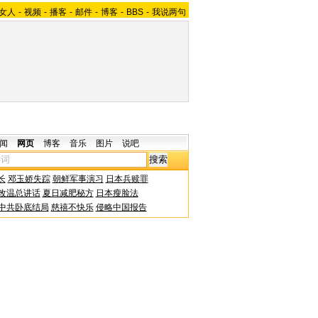
女人
-
视频
-
播客
-
邮件
-
博客
-
BBS
-
我说两句
闻
网页
博客
音乐
图片
说吧
长
邓玉娇失踪
朝鲜军事演习
日本兵赎罪
改温总讲话
夏日减肥秘方
日本瘦脸法
中共卧底结局
慈禧不快乐
侵略中国报告