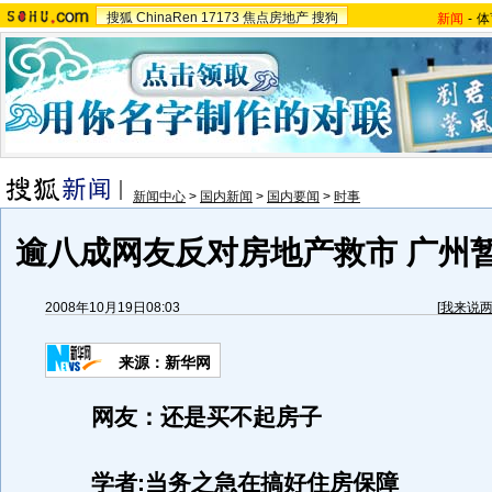
搜狐
ChinaRen
17173
焦点房地产
搜狗
新闻
-
体
新闻中心
>
国内新闻
>
国内要闻
>
时事
逾八成网友反对房地产救市 广州
2008年10月19日08:03
[
我来说
来源：新华网
网友：还是买不起房子
学者:当务之急在搞好住房保障