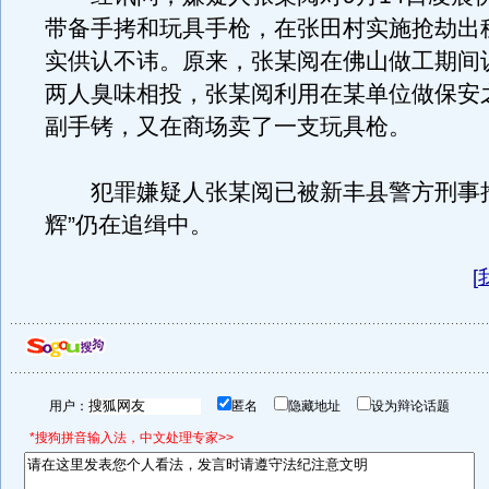
带备手拷和玩具手枪，在张田村实施抢劫出
实供认不讳。原来，张某阅在佛山做工期间认
两人臭味相投，张某阅利用在某单位做保安
副手铐，又在商场卖了一支玩具枪。
犯罪嫌疑人张某阅已被新丰县警方刑事拘
辉”仍在追缉中。
[
用户：
匿名
隐藏地址
设为辩论话题
*搜狗拼音输入法，中文处理专家>>