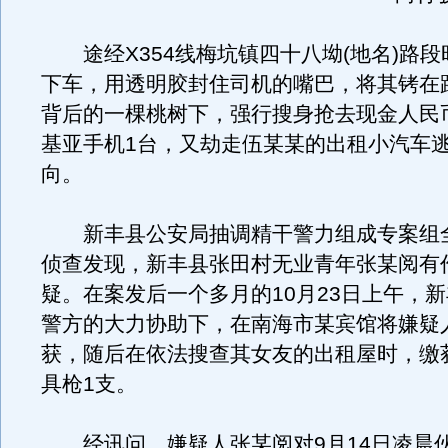
途经X354线梅坑镇四十八坳(地名)路段
下车，用透明胶封住司机的嘴巴，将其铐在
背后的一棵桃树下，强行搜身抢去现金人民币
基亚手机1台，又劫走伍某某的出租小汽车
向。
新丰县公安局抽调精干警力组成专案组
侦查发现，新丰县张田村无业青年张某阅有
疑。在案发后一个多月的10月23日上午，
警方的大力协助下，在南海市某宾馆将嫌疑
获，随后在依法搜查其女友的出租屋时，缴
具枪1支。
经讯问，嫌疑人张某阅对9月14日凌晨伙