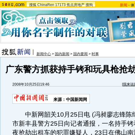
搜狐
ChinaRen
17173
焦点房地产
搜狗
新闻
-
体
新闻中心
>
国内新闻
>
国内要闻
>
时事
广东警方抓获持手铐和玩具枪抢
2008年10月25日19:46
[
我来说
来源：中国新闻网
中新网韶关10月25日电 (冯昶廖志锋陈
市新丰县警方25日向记者通报，一名持手铐
夜抢劫出租车的犯罪嫌疑人，23日在佛山南