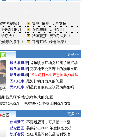
更多>>
镜头看世界
|
音乐喷泉广场竟然成了淋浴场
镜头看世界
|
克罗地亚公路赛上的洗车女郎
镜头看世界
|
19世纪日本生产恐怖孕妇娃娃
民间纪事
|
黑河打狗打出来的问题
民间纪事
|
明星代言假药应该视为共犯吗
聚会
秘那些美丽“床模”怎样炼成的(组图)
感女郎来洗车！克罗地亚公路赛上的洗车女郎
更多>>
焦点新闻
|
不要迷恋哥，哥只是一个鬼
贴贴图图
|
英媒评出2009年度搞怪发明
娱乐旮旯
|
当红明星不仅仅是名利双收