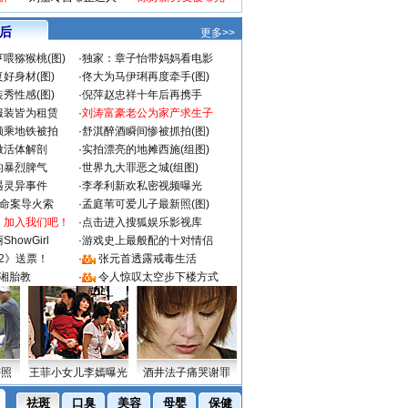
 后
更多>>
喂猕猴桃(图)
·
独家：章子怡带妈妈看电影
好身材(图)
·
佟大为马伊琍再度牵手(图)
秀性感(图)
·
倪萍赵忠祥十年后再携手
服装皆为租赁
·
刘涛富豪老公为家产求生子
颜乘地铁被拍
·
舒淇醉酒瞬间惨被抓拍(图)
做活体解剖
·
实拍漂亮的地摊西施(组图)
的暴烈脾气
·
世界九大罪恶之城(组图)
遇灵异事件
·
李孝利新欢私密视频曝光
成命案导火索
·
孟庭苇可爱儿子最新照(图)
：加入我们吧！
·
点击进入搜狐娱乐影视库
howGirl
·
游戏史上最般配的十对情侣
2》送票！
·
张元首透露戒毒生活
湘胎教
·
令人惊叹太空步下楼方式
密照
王菲小女儿李嫣曝光
酒井法子痛哭谢罪