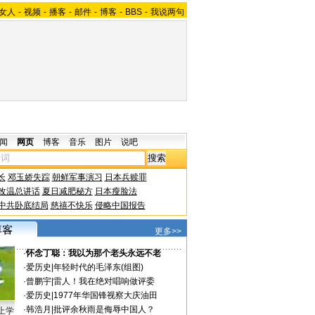
女人
-
视频
-
播客
-
邮件
-
博客
-
BBS
-
我说两句
闻
网页
博客
音乐
图片
说吧
长
邓玉娇失踪
朝鲜军事演习
日本兵赎罪
改温总讲话
夏日减肥秘方
日本瘦脸法
中共卧底结局
慈禧不快乐
侵略中国报告
更多>>
·
怀念丁聪：我以为那个老头永远不老
·
爱历史
|
年轻时代的毛泽东(组图)
·
曾鹏宇
|
雷人！我在绝对唱响做评委
·
爱历史
|
1977年华国锋视察大庆油田
·
韩浩月
|
批评余秋雨是侮辱中国人？
上学