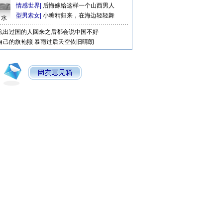
情感世界
|
后悔嫁给这样一个山西男人
型男索女
|
小糖精归来，在海边轻轻舞
口水
么出过国的人回来之后都会说中国不好
自己的旗袍照
暴雨过后天空依旧晴朗