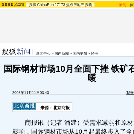
搜狐
ChinaRen
17173
焦点房地产
搜狗
新闻
-
体
新闻中心
>
国内新闻
>
国内要闻
>
经济
国际钢材市场10月全面下挫 铁矿
暖
2008年11月11日03:43
[
我来
来源：北京商报
商报讯（记者 潘建）受需求减弱和原材
影响，国际钢材市场从10月起最终步入了全