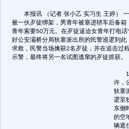
本报讯 （记者 张小乙 实习生 王婷） 
被一伙歹徒绑架，男青年被塞进轿车后备箱
青年索要50万元。在歹徒逼迫女青年打电话“
好公安灞桥分局狄寨派出所的民警巡逻到此
求救，民警当场擒获2名歹徒，并在追击过程
示警，最终将另一名试图逃窜的歹徒抓获。
11
许，
狄寨
逻至
东侧
的空
辆遮