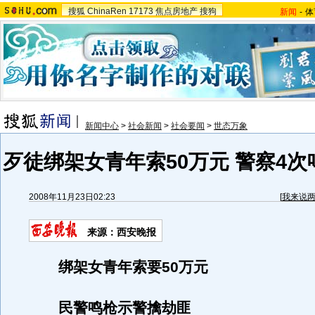
搜狐
ChinaRen
17173
焦点房地产
搜狗
新闻
-
体
新闻中心
>
社会新闻
>
社会要闻
>
世态万象
歹徒绑架女青年索50万元 警察4
2008年11月23日02:23
[
我来说
来源：西安晚报
绑架女青年索要50万元
民警鸣枪示警擒劫匪