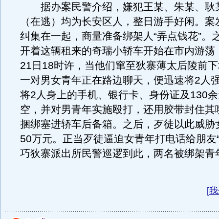
据办案民警介绍，嫌犯王某、朱某、耿
（在逃）均为长安区人，整日游手好闲。案
纠集在一起，商量准备绑架人“弄点钱花”。
开着这辆租来的奇瑞小轿车开始在市内游荡
21日18时许，当他们窜至狄寨薄太后陵前
一对男女青年正在路边聊天，便迅速将2人
将2人身上的手机、银行卡、身份证及130
空，并对男青年实施殴打，还用胶带封住其
捆绑塞进轿车后备箱。之后，歹徒以此威胁
50万元。正当歹徒逼迫女青年打电话给朋友“
巧狄寨派出所民警巡逻到此，两名被绑架青
[
我