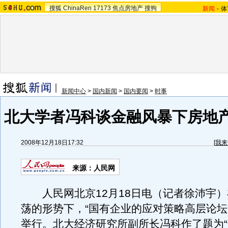
搜狐
ChinaRen
17173
焦点房地产
搜狗
新闻
-
体
新闻中心
>
国内新闻
>
国内要闻
>
时事
北大学者冯科谈金融风暴下房地
2008年12月18日17:32
[
我来
来源：人民网
人民网北京12月18日电（记者徐沛宇）
荡的形势下，“国有企业的应对策略高层论坛
举行。北大经济研究所副所长冯科作了题为