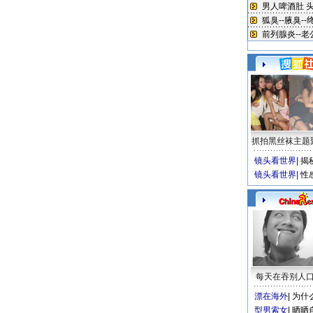
抓拍黑丝袜主题
镜头看世界
|
揭
镜头看世界
|
性
每天在吞别人
漂在海外
|
为什
型男索女
|
晒晒