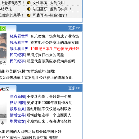
更多>>
镜头看世界
|
音乐喷泉广场竟然成了淋浴场
镜头看世界
|
克罗地亚公路赛上的洗车女郎
镜头看世界
|
19世纪日本生产恐怖孕妇娃娃
民间纪事
|
黑河打狗打出来的问题
民间纪事
|
明星代言假药应该视为共犯吗
聚会
秘那些美丽“床模”怎样炼成的(组图)
感女郎来洗车！克罗地亚公路赛上的洗车女郎
更多>>
焦点新闻
|
不要迷恋哥，哥只是一个鬼
贴贴图图
|
英媒评出2009年度搞怪发明
娱乐旮旯
|
当红明星不仅仅是名利双收
情感世界
|
后悔嫁给这样一个山西男人
型男索女
|
小糖精归来，在海边轻轻舞
口水
么出过国的人回来之后都会说中国不好
自己的旗袍照
暴雨过后天空依旧晴朗