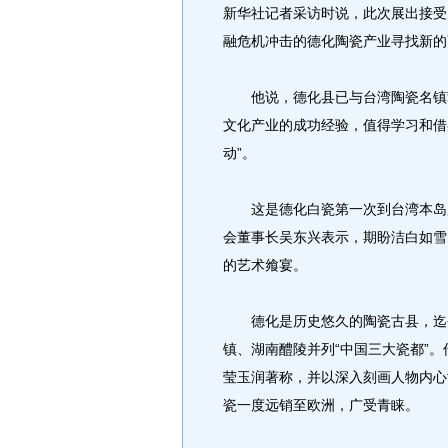
新华社记者采访时说，此次展出接受
融危机冲击的德化陶瓷产业寻找新的
他说，德化县已与台湾陶瓷名镇莺
文化产业的成功经验，值得学习和借
动”。
这是德化白瓷第一次到台湾本岛展
会董事长吴东兴表示，期盼洁白如雪
的艺术飨宴。
德化是历史悠久的陶瓷古县，迄今
镇、湖南醴陵并列“中国三大瓷都”
莹玉润著称，并以深入刻画人物内心
瓷一度远销至欧洲，广受青睐。