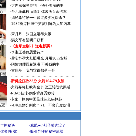
·
大内密探灵灵狗
倪萍-美丽的事
·
台儿庄战役 日军尸体装满百余卡车
声》
·
揭秘希特勒一生躲过多少次暗杀？
·
1982香港回归中英谈判鲜为人知内幕
·
宋丹丹：张国立活得太累
·
满文军有望明日获释
曝光
·
《变形金刚2》送电影票！
·
李湘王岳伦恩爱待产
·
黎姿怀孕大肚照曝光 月用30万安胎
·
阿娇懒理冠希返港:不关我的事
·
古巨基：我与霆锋都是一哥
不断
·
斯科拉狂砍22分 火箭104-79灰熊
·
火箭弃将赴欧淘金 扣篮王转战俄罗斯
·
NBA5佳球-朗多背身秀妙传
·
专家：振兴中国足球从老头抓起
连冠
·
马琳离婚分割房产 张一不舍几度落泪
爆丰胸秘诀
·
减肥--小肚子赘肉没了
你尖叫(图)
·
吸引异性的秘密武器