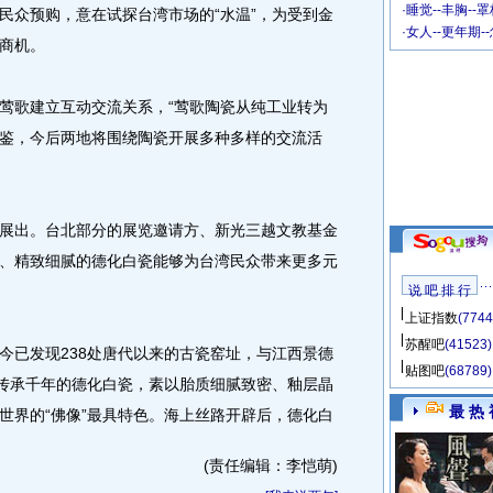
·
睡觉--丰胸--
民众预购，意在试探台湾市场的“水温”，为受到金
·
女人--更年期-
商机。
歌建立互动交流关系，“莺歌陶瓷从纯工业转为
鉴，今后两地将围绕陶瓷开展多种多样的交流活
出。台北部分的展览邀请方、新光三越文教基金
、精致细腻的德化白瓷能够为台湾民众带来更多元
说 吧 排 行
上证指数
(7744
苏醒吧
(41523)
已发现238处唐代以来的古瓷窑址，与江西景德
贴图吧
(68789)
。传承千年的德化白瓷，素以胎质细腻致密、釉层晶
最 热 
世界的“佛像”最具特色。海上丝路开辟后，德化白
(责任编辑：李恺萌)