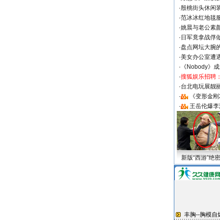
·
殷桃街头休闲装
·
范冰冰红地毯
·
姚晨与老公素
·
日军竟拿战俘
·
盘点网坛大腕
·
美女办公室遭
·
《Nobody》
·
搜狐娱乐招聘
·
台北电玩展靓丽S
·
《变形金刚
·
王岳伦爆李
新版“西游”绝