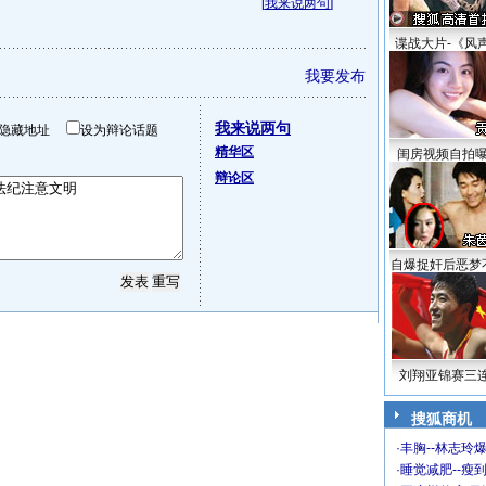
[
我来说两句
]
谍战大片-《风
我要发布
我来说两句
隐藏地址
设为辩论话题
精华区
闺房视频自拍
辩论区
自爆捉奸后恶梦
刘翔亚锦赛三
搜狐商机
·
丰胸--林志玲
·
睡觉减肥--瘦到