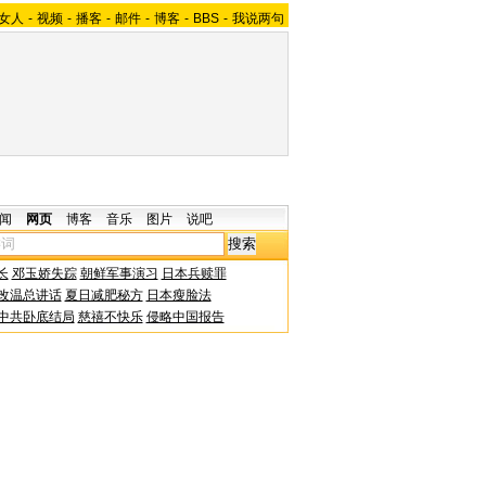
女人
-
视频
-
播客
-
邮件
-
博客
-
BBS
-
我说两句
闻
网页
博客
音乐
图片
说吧
长
邓玉娇失踪
朝鲜军事演习
日本兵赎罪
改温总讲话
夏日减肥秘方
日本瘦脸法
中共卧底结局
慈禧不快乐
侵略中国报告