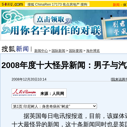
搜狐
ChinaRen
17173
焦点房地产
搜狗
新闻
-
体
新闻中心
>
国际新闻
>
国际要闻
>
海外博览
2008年度十大怪异新闻：男子与汽
2008年12月20日10:14
[
我来说两
来源：人民网
据英国每日电讯报报道，目前，该媒体评选
十大最怪异的新闻，这十条新闻同时也是英