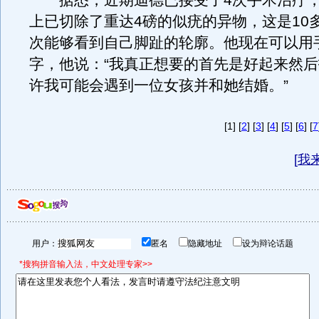
据悉，近期迪德已接受了4次手术治疗，
上已切除了重达4磅的似疣的异物，这是10
次能够看到自己脚趾的轮廓。他现在可以用
字，他说：“我真正想要的首先是好起来然
许我可能会遇到一位女孩并和她结婚。”
[1] [
2
] [
3
] [
4
] [
5
] [
6
] [
7
[
我
用户：
匿名
隐藏地址
设为辩论话题
*搜狗拼音输入法，中文处理专家>>