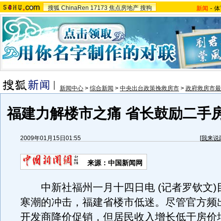
搜狐
ChinaRen
17173
焦点房地产
搜狗
新闻
-
体
新闻中心
>
综合新闻
>
中央出台政策挽救房市
>
政府救房市最
福建力解楼市之痛 省长鼓励二手
2009年01月15日01:55
[
我来说
来源：中国新闻网
中新社福州一月十四日电 (记者罗钦文)
寒潮的冲击，福建省楼市低迷。尽管官方频
开发商降价促销，但居民收入增长低于房价