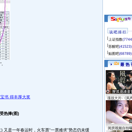
说 吧 排 行
上证指数
(7744
苏醒吧
(41523)
贴图吧
(68789)
”。
最 热 
宝书 得丰厚大奖
谍战大片-《风
热捧(图)
闺房视频自拍
) 又是一年春运时，火车票“一票难求”势态仍未缓