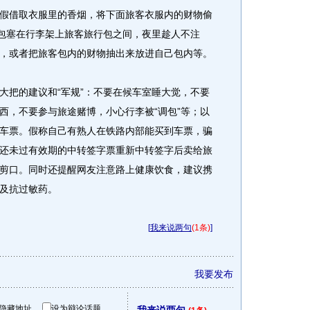
假借取衣服里的香烟，将下面旅客衣服内的财物偷
空包塞在行李架上旅客旅行包之间，夜里趁人不注
，或者把旅客包内的财物抽出来放进自己包内等。
把的建议和“军规”：不要在候车室睡大觉，不要
西，不要参与旅途赌博，小心行李被“调包”等；以
车票。假称自己有熟人在铁路内部能买到车票，骗
还未过有效期的中转签字票重新中转签字后卖给旅
剪口。同时还提醒网友注意路上健康饮食，建议携
及抗过敏药。
[
我来说两句
(1条)
]
我要发布
隐藏地址
设为辩论话题