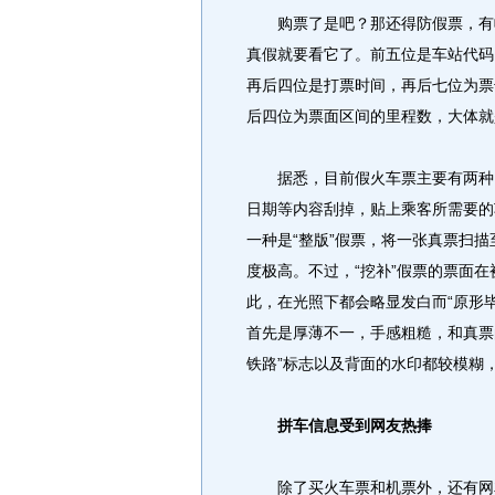
购票了是吧？那还得防假票，有帖
真假就要看它了。前五位是车站代码，后
再后四位是打票时间，再后七位为票
后四位为票面区间的里程数，大体就
据悉，目前假火车票主要有两种：
日期等内容刮掉，贴上乘客所需要的
一种是“整版”假票，将一张真票扫
度极高。不过，“挖补”假票的票面
此，在光照下都会略显发白而“原形毕
首先是厚薄不一，手感粗糙，和真票
铁路”标志以及背面的水印都较模糊
拼车信息受到网友热捧
除了买火车票和机票外，还有网友