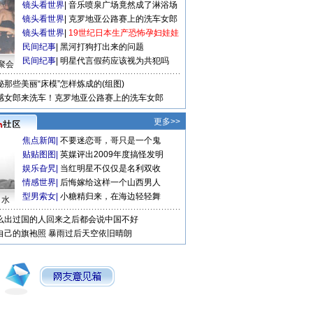
镜头看世界
|
音乐喷泉广场竟然成了淋浴场
镜头看世界
|
克罗地亚公路赛上的洗车女郎
镜头看世界
|
19世纪日本生产恐怖孕妇娃娃
民间纪事
|
黑河打狗打出来的问题
民间纪事
|
明星代言假药应该视为共犯吗
聚会
秘那些美丽“床模”怎样炼成的(组图)
感女郎来洗车！克罗地亚公路赛上的洗车女郎
更多>>
焦点新闻
|
不要迷恋哥，哥只是一个鬼
贴贴图图
|
英媒评出2009年度搞怪发明
娱乐旮旯
|
当红明星不仅仅是名利双收
情感世界
|
后悔嫁给这样一个山西男人
型男索女
|
小糖精归来，在海边轻轻舞
口水
么出过国的人回来之后都会说中国不好
自己的旗袍照
暴雨过后天空依旧晴朗