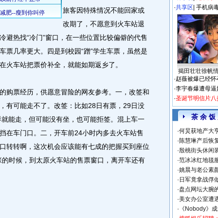
·
共享区
|
手机病
旅客因特殊情况不能回家或
改期了，不愿意到火车站退
冷避热找“冷门”窗口，在一些位置比较偏僻的代售
车票几率更大。四是到校园“蹭”学生车票，虽然是
在火车站把票价补全，就能如期返乡了。
揭田壮壮徐帆
·
赵薇被爆已经怀
·
李宇春爆遭母逼
购票经历，供愿意冒险的网友参考。一，改签和
·
圣诞节明信片八
，有可能走不了。改签：比如28日有票，29日没
茶 余 饭
这样就能走，但可能没有坐，也可能拒签。混上车一
·
何炅获地产大亨
挡在车门口。二，开车前24小时内多去火车站售
·
陈慧琳产后恢复
口转转啊，这次机会应该能有七成的把握买到座位
·
殷桃街头休闲装
张的时候，到太原火车站的售票窗口，离开车还有
·
范冰冰红地毯
·
姚晨与老公素
·
日军竟拿战俘
·
盘点网坛大腕
·
美女办公室遭
·
《Nobody》