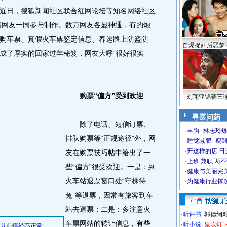
近日，搜狐新闻社区联合红网论坛等知名网络社区
邀请网友一同参与制作。数万网友各显神通，有的炮
购车票、真假火车票鉴定信息、春运路上防盗防
自爆捉奸后恶梦
成了厚实的回家过年秘笈，网友大呼“很好很实
购票“偏方”受到欢迎
刘翔亚锦赛三
寻医问药
除了电话、短信订票、
·
丰胸--林志玲
排队购票等“正规途径”外，网
·
睡觉减肥--瘦到
·
开这样的店 日进
友在购票技巧帖中给出了一
·
上班 兼职 两
些“偏方”很受欢迎。一是：到
·
健康与美丽完
火车站退票窗口处“守株待
·
为健康行业撑
兔”等退票，因常有旅客到车
站去退票；二是：多注意火
·
听评书
|
郭德纲
车票网站的转让信息，有些
·
听小说
|
鬼吹灯1