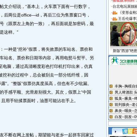
·
搜狐娱乐招聘
文介绍说，“基本上，火车票下面有一行数字，
·
台北电玩展靓丽S
·
《变形金刚
两位是office—id，再后三位为售票窗口号，
·
王岳伦爆李
号（跟票左上角的一致），再后面就是加密码，最
是这样。”
一种是“挖补”假票，将失效票的车站名、票价和
新版“西游”绝
车站名、票价和日期等内容，再用电熨斗熨平。另
描至电脑，通过高清晰度彩色打印机打印出来，仿真
在被挖补的过程中，总会被刮去一部分纸纤维，因
露”。“整版”假票仿真度虽高，但也有不少纰漏。
的手感平顺、光滑差别很大。其次，假票上“中国
，且用手轻揉票面时，油墨可能沾在手上。
不断在网上发帖，期望能与老乡一起拼车回家过