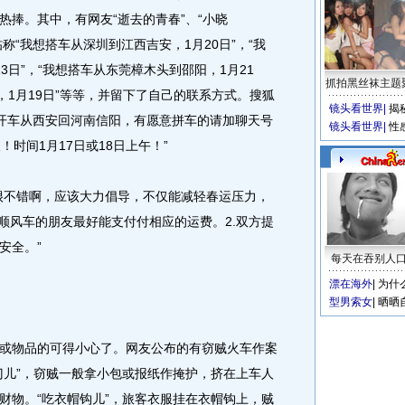
热捧。其中，有网友“逝去的青春”、“小晓
发帖称“我想搭车从深圳到江西吉安，1月20日”，“我
3日”，“我想搭车从东莞樟木头到邵阳，1月21
抓拍黑丝袜主题
，1月19日”等等，并留下了自己的联系方式。搜狐
镜头看世界
|
揭
，“将开车从西安回河南信阳，有愿意拼车的请加聊天号
镜头看世界
|
性
人！时间1月17日或18日上午！”
不错啊，应该大力倡导，不仅能减轻春运压力，
顺风车的朋友最好能支付付相应的运费。2.双方提
安全。”
每天在吞别人
漂在海外
|
为什
型男索女
|
晒晒
物品的可得小心了。网友公布的有窃贼火车作案
门儿”，窃贼一般拿小包或报纸作掩护，挤在上车人
财物。“吃衣帽钩儿”，旅客衣服挂在衣帽钩上，贼