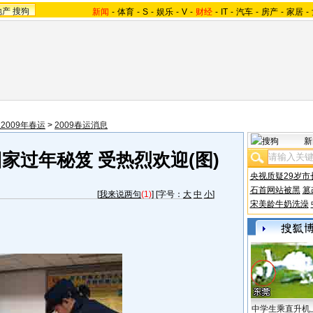
地产
搜狗
新闻
-
体育
-
S
-
娱乐
-
V
-
财经
-
IT
-
汽车
-
房产
-
家居
-
2009年春运
>
2009春运消息
新
家过年秘笈 受热烈欢迎(图)
央视质疑29岁市
石首网站被黑
篡
[
我来说两句
(1)
] [字号：
大
中
小
]
宋美龄牛奶洗澡
中学生乘直升机