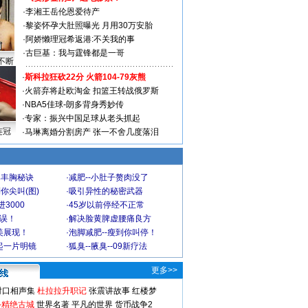
·
李湘王岳伦恩爱待产
·
黎姿怀孕大肚照曝光 月用30万安胎
·
阿娇懒理冠希返港:不关我的事
·
古巨基：我与霆锋都是一哥
不断
·
斯科拉狂砍22分 火箭104-79灰熊
·
火箭弃将赴欧淘金 扣篮王转战俄罗斯
·
NBA5佳球-朗多背身秀妙传
·
专家：振兴中国足球从老头抓起
连冠
·
马琳离婚分割房产 张一不舍几度落泪
爆丰胸秘诀
·
减肥--小肚子赘肉没了
你尖叫(图)
·
吸引异性的秘密武器
3000
·
45岁以前停经不正常
不误！
·
解决脸黄脾虚腰痛良方
美展现！
·
泡脚减肥--瘦到你叫停！
起一片明镜
·
狐臭--腋臭--09新疗法
更多>>
对口相声集
杜拉拉升职记
张震讲故事
红楼梦
-精绝古城
世界名著
平凡的世界
货币战争2