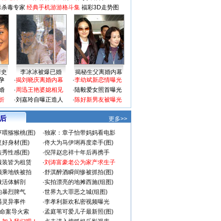
毒杀毒专家
经典手机游游格斗集
福彩3D走势图
情史
李冰冰被爆已婚
揭秘生父离婚内幕
孕
·
揭刘晓庆离婚内幕
·
李幼斌新恋情曝光
婚
·
周迅王艳婆媳相见
·
陆毅爱女照首曝光
折
·
刘嘉玲自曝正造人
·
陈好新男友被曝光
 后
更多>>
喂猕猴桃(图)
·
独家：章子怡带妈妈看电影
好身材(图)
·
佟大为马伊琍再度牵手(图)
秀性感(图)
·
倪萍赵忠祥十年后再携手
服装皆为租赁
·
刘涛富豪老公为家产求生子
颜乘地铁被拍
·
舒淇醉酒瞬间惨被抓拍(图)
做活体解剖
·
实拍漂亮的地摊西施(组图)
的暴烈脾气
·
世界九大罪恶之城(组图)
遇灵异事件
·
李孝利新欢私密视频曝光
成命案导火索
·
孟庭苇可爱儿子最新照(图)