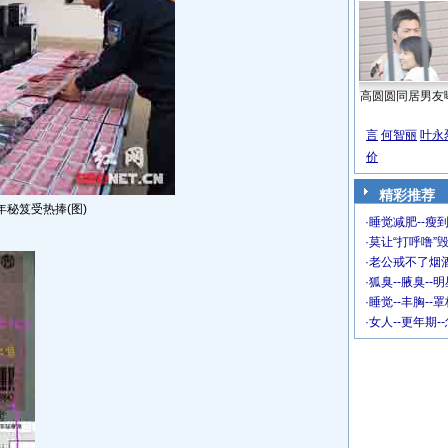
高圆圆同居男友
言
何智丽
叶永
价
精彩推荐
秘笈受热捧(图)
·
睡觉减肥--瘦到
·
莫让“打呼噜”
·
老公戒不了烟酒
·
狐臭--腋臭--
·
睡觉--丰胸--
·
女人--更年期-