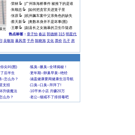
·
荣林
|
广州珠海桥事件:被推下的是谁
·
朱顺忠
|
如何把贪官关进笼子里
·
张原
|
杭州飙车案中父亲角色的缺失
·
蔡天新
|
奥数本身并不是坏事(图)
·
王攀
|
副县长之女施暴的卫生巾疑虑
曝光
热点标签：
章子怡
春运
郭德纲
315
明星代
烈
吴敬琏
暴风雪
于丹
陈晓旭
文化
票价
孔子
房
你尖叫(图)
·
狐臭--腋臭--全球揭秘！
毁了后半生
·
更年期--卵巢早衰--绝经
--怎么办？
·
涵盖健康要闻健康生活导航
明星支招
·
口臭--口臭--拜拜了!
罩杯升级魔法
·
10平米小店 月赚20万
-怎么办？
·
老公--烟戒不了排排毒吧