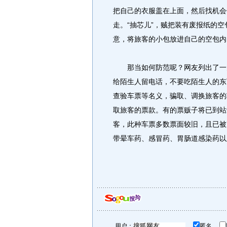
把自己的衣服盖在上面，然后找机会
走。“抽芯儿”，贼把装有废报纸的
意，将旅客的小包放进自己的空包内
那当如何防范呢？网友列出了一大
给陌生人留电话，不要吃陌生人的东
查验车票等名义，骗取、调换旅客的
取旅客的票款。有的票贩子将已到站
客，此种车票多数票面较旧，且已被
带晕车药、感冒药、胃肠道感染药以
用户：
匿名