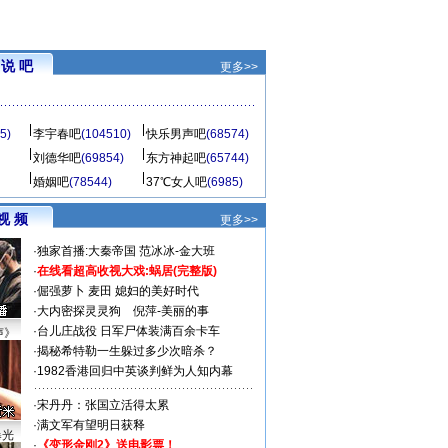
说 吧
更多>>
5)
李宇春吧
(104510)
快乐男声吧
(68574)
刘德华吧
(69854)
东方神起吧
(65744)
婚姻吧
(78544)
37℃女人吧
(6985)
视 频
更多>>
·
独家首播:大秦帝国
范冰冰-金大班
·
在线看超高收视大戏:
蜗居(完整版)
·
倔强萝卜
麦田
媳妇的美好时代
·
大内密探灵灵狗
倪萍-美丽的事
·
台儿庄战役 日军尸体装满百余卡车
声》
·
揭秘希特勒一生躲过多少次暗杀？
·
1982香港回归中英谈判鲜为人知内幕
·
宋丹丹：张国立活得太累
·
满文军有望明日获释
曝光
·
《变形金刚2》送电影票！