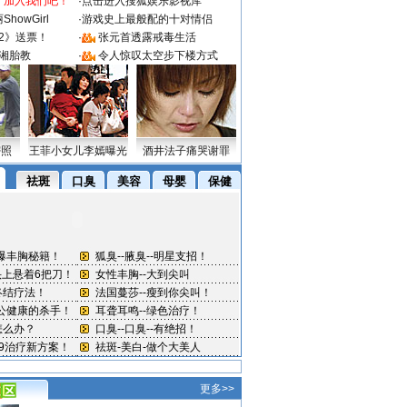
：加入我们吧！
·
点击进入搜狐娱乐影视库
howGirl
·
游戏史上最般配的十对情侣
2》送票！
·
张元首透露戒毒生活
湘胎教
·
令人惊叹太空步下楼方式
密照
王菲小女儿李嫣曝光
酒井法子痛哭谢罪
更多>>