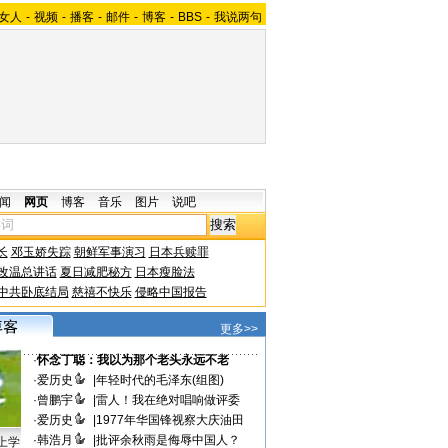
女人
-
视频
-
播客
-
邮件
-
博客
-
BBS
-
我说两句
闻
网页
博客
音乐
图片
说吧
长
邓玉娇失踪
朝鲜军事演习
日本兵赎罪
改温总讲话
夏日减肥秘方
日本瘦脸法
中共卧底结局
慈禧不快乐
侵略中国报告
更多>>
·
怀念丁聪：我以为那个老头永远不老
·
爱历史
|
年轻时代的毛泽东(组图)
·
曾鹏宇
|
雷人！我在绝对唱响做评委
·
爱历史
|
1977年华国锋视察大庆油田
·
韩浩月
|
批评余秋雨是侮辱中国人？
上学