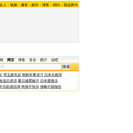
女人
-
视频
-
播客
-
邮件
-
博客
-
BBS
-
我说两句
闻
网页
博客
音乐
图片
说吧
长
邓玉娇失踪
朝鲜军事演习
日本兵赎罪
改温总讲话
夏日减肥秘方
日本瘦脸法
中共卧底结局
慈禧不快乐
侵略中国报告