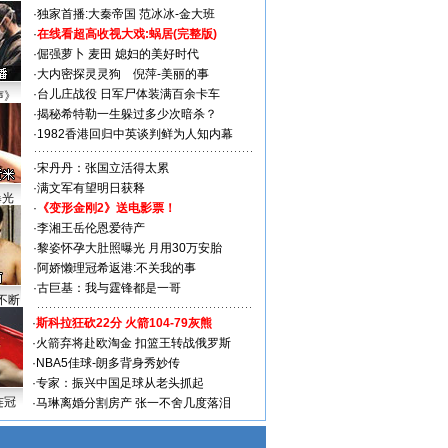
·
独家首播:大秦帝国
范冰冰-金大班
·
在线看超高收视大戏:
蜗居(完整版)
·
倔强萝卜
麦田
媳妇的美好时代
·
大内密探灵灵狗
倪萍-美丽的事
·
台儿庄战役 日军尸体装满百余卡车
声》
·
揭秘希特勒一生躲过多少次暗杀？
·
1982香港回归中英谈判鲜为人知内幕
·
宋丹丹：张国立活得太累
·
满文军有望明日获释
曝光
·
《变形金刚2》送电影票！
·
李湘王岳伦恩爱待产
·
黎姿怀孕大肚照曝光 月用30万安胎
·
阿娇懒理冠希返港:不关我的事
·
古巨基：我与霆锋都是一哥
不断
·
斯科拉狂砍22分 火箭104-79灰熊
·
火箭弃将赴欧淘金 扣篮王转战俄罗斯
·
NBA5佳球-朗多背身秀妙传
·
专家：振兴中国足球从老头抓起
连冠
·
马琳离婚分割房产 张一不舍几度落泪