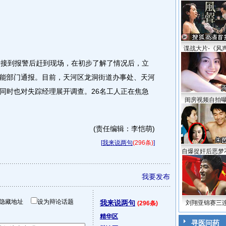
谍战大片-《风
接到报警后赶到现场，在初步了解了情况后，立
能部门通报。目前，天河区龙洞街道办事处、天河
同时也对失踪经理展开调查。26名工人正在焦急
闺房视频自拍
(责任编辑：李恺萌)
[
我来说两句
(296条)
]
自爆捉奸后恶梦
我要发布
隐藏地址
设为辩论话题
我来说两句
刘翔亚锦赛三
(296条)
精华区
寻医问药