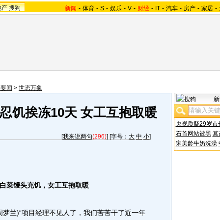
地产
搜狗
新闻
-
体育
-
S
-
娱乐
-
V
-
财经
-
IT
-
汽车
-
房产
-
家居
-
会要闻
>
世态万象
新
忍饥挨冻10天 女工互抱取暖
央视质疑29岁市
石首网站被黑
篡
[
我来说两句
(296)
] [字号：
大
中
小
]
宋美龄牛奶洗澡
白菜馒头充饥，女工互抱取暖
周梦兰)“项目经理不见人了，我们苦苦干了近一年