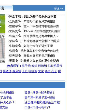
更多>>
·
怀念丁聪：我以为那个老头永远不老
·
爱历史
|
年轻时代的毛泽东(组图)
·
曾鹏宇
|
雷人！我在绝对唱响做评委
·
爱历史
|
1977年华国锋视察大庆油田
·
韩浩月
|
批评余秋雨是侮辱中国人？
上学
·
荣林
|
广州珠海桥事件:被推下的是谁
·
朱顺忠
|
如何把贪官关进笼子里
·
张原
|
杭州飙车案中父亲角色的缺失
·
蔡天新
|
奥数本身并不是坏事(图)
·
王攀
|
副县长之女施暴的卫生巾疑虑
曝光
热点标签：
章子怡
春运
郭德纲
315
明星代
烈
吴敬琏
暴风雪
于丹
陈晓旭
文化
票价
孔子
房
你尖叫(图)
·
狐臭--腋臭--全球揭秘！
毁了后半生
·
更年期--卵巢早衰--绝经
--怎么办？
·
涵盖健康要闻健康生活导航
明星支招
·
口臭--口臭--拜拜了!