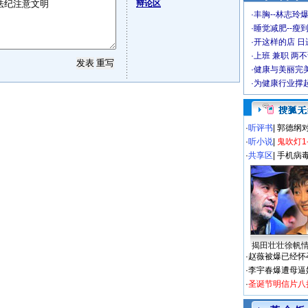
辩论区
·
丰胸--林志玲
·
睡觉减肥--瘦到
·
开这样的店 日进
·
上班 兼职 两
·
健康与美丽完
·
为健康行业撑
·
听评书
|
郭德纲
·
听小说
|
鬼吹灯1
·
共享区
|
手机病
揭田壮壮徐帆
·
赵薇被爆已经怀
·
李宇春爆遭母逼
·
圣诞节明信片八