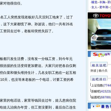
·
睡觉--丰胸--
家对他很信任。
·
女人--更年期-
名工人突然发现老板好几天没到工地来了，过了
，这下大家都慌了神。孙波说，他们一共有26名
工资回去过年，老板却突然失踪了。
都只发生活费，没有发一分钱工资，到今年元
很拮据的生活变得更加窘迫。大家只好把各自仅剩
相 关 说 吧
孙波
|
杨小兵
些白菜和馒头维持生计，几名女职工抱在一起互相
冻10天，也没等来老板的一个电话，讨要工资的希
说 吧 排 行
上证指数
(7744
苏醒吧
(41523)
贴图吧
(68789)
里的电话说，家里等钱回去过年，娃儿患病住院
最 热 
给娃儿治病办年货，但工资没要到，最后自己连生