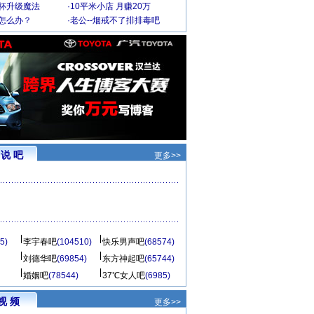
罩杯升级魔法
·
10平米小店 月赚20万
-怎么办？
·
老公--烟戒不了排排毒吧
说 吧
更多>>
5)
李宇春吧
(104510)
快乐男声吧
(68574)
刘德华吧
(69854)
东方神起吧
(65744)
婚姻吧
(78544)
37℃女人吧
(6985)
视 频
更多>>