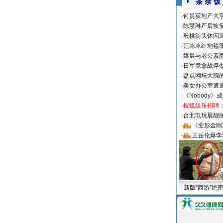
茶 余 饭
·
何炅获地产大亨
·
陈慧琳产后恢复
·
殷桃街头休闲装
·
范冰冰红地毯
·
姚晨与老公素
·
日军竟拿战俘
·
盘点网坛大腕
·
美女办公室遭
·
《Nobody》
·
搜狐娱乐招聘
·
台北电玩展靓丽S
·
《变形金刚
·
王岳伦爆李
新版“西游”绝