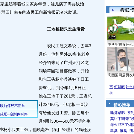
，家里还等着钱回家办年货，娃儿病了需要钱治
一群四川南充的农民工向新快报记者求助说。
工地被指只发生活费
中学生乘直升机
农民工汪文孝说，去年3
月份，他和另外20多名老乡
经介绍来到了广州天河区龙
洞瑜翠园项目部做事，开始
高圆圆同居男友
和包工头杨小兵谈好了日工
言
何智丽
叶永
资80元，到今年1月5日止，
价
他在工地干了281天，工资总
计22480元，但老板一直没
精彩推荐
有给他发过工资。除去每个
·
睡觉减肥--瘦到
·
莫让“打呼噜”
月领到300—500元不等的生
·
老公戒不了烟酒
资，找杨小兵要工钱，他说老板（项目经理）的钱还没
·
狐臭--腋臭--