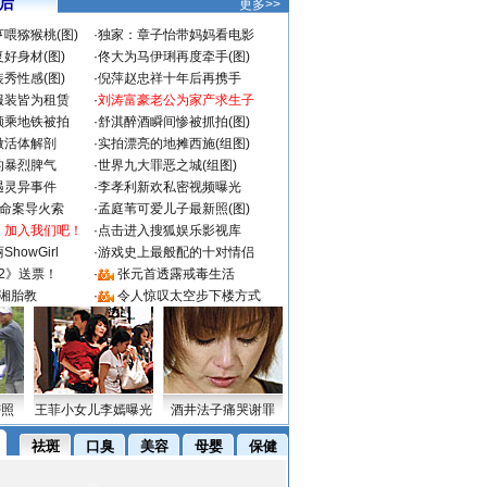
 后
更多>>
喂猕猴桃(图)
·
独家：章子怡带妈妈看电影
好身材(图)
·
佟大为马伊琍再度牵手(图)
秀性感(图)
·
倪萍赵忠祥十年后再携手
服装皆为租赁
·
刘涛富豪老公为家产求生子
颜乘地铁被拍
·
舒淇醉酒瞬间惨被抓拍(图)
做活体解剖
·
实拍漂亮的地摊西施(组图)
的暴烈脾气
·
世界九大罪恶之城(组图)
遇灵异事件
·
李孝利新欢私密视频曝光
成命案导火索
·
孟庭苇可爱儿子最新照(图)
：加入我们吧！
·
点击进入搜狐娱乐影视库
howGirl
·
游戏史上最般配的十对情侣
2》送票！
·
张元首透露戒毒生活
湘胎教
·
令人惊叹太空步下楼方式
密照
王菲小女儿李嫣曝光
酒井法子痛哭谢罪