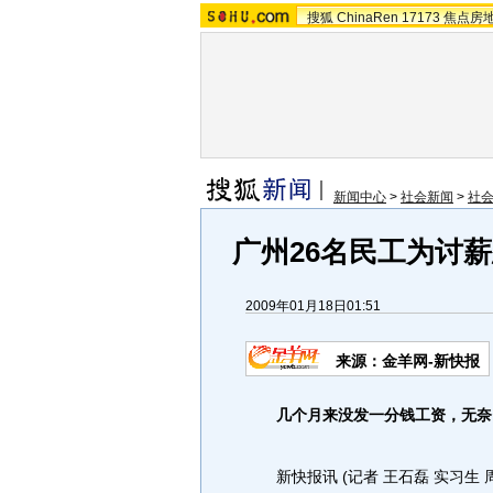
搜狐
ChinaRen
17173
焦点房
新闻中心
>
社会新闻
>
社
广州26名民工为讨薪
2009年01月18日01:51
来源：金羊网-新快报
几个月来没发一分钱工资，无奈
新快报讯 (记者 王石磊 实习生 