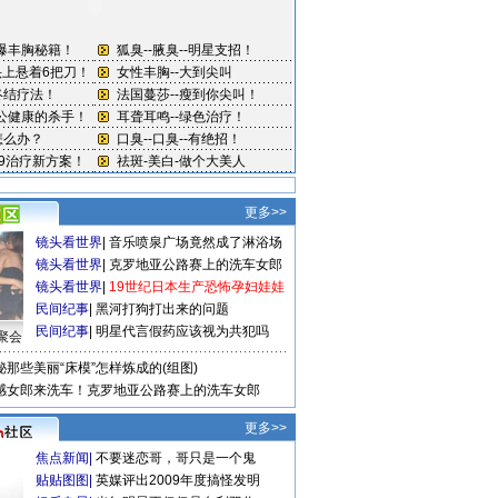
更多>>
镜头看世界
|
音乐喷泉广场竟然成了淋浴场
镜头看世界
|
克罗地亚公路赛上的洗车女郎
镜头看世界
|
19世纪日本生产恐怖孕妇娃娃
民间纪事
|
黑河打狗打出来的问题
民间纪事
|
明星代言假药应该视为共犯吗
聚会
秘那些美丽“床模”怎样炼成的(组图)
感女郎来洗车！克罗地亚公路赛上的洗车女郎
更多>>
焦点新闻
|
不要迷恋哥，哥只是一个鬼
贴贴图图
|
英媒评出2009年度搞怪发明