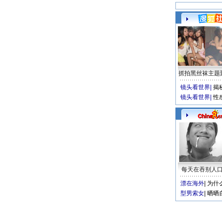
抓拍黑丝袜主题
镜头看世界
|
揭
镜头看世界
|
性
每天在吞别人
漂在海外
|
为什
型男索女
|
晒晒