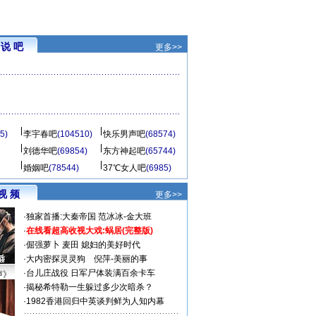
说 吧
更多>>
5)
李宇春吧
(104510)
快乐男声吧
(68574)
刘德华吧
(69854)
东方神起吧
(65744)
婚姻吧
(78544)
37℃女人吧
(6985)
视 频
更多>>
·
独家首播:大秦帝国
范冰冰-金大班
·
在线看超高收视大戏:
蜗居(完整版)
·
倔强萝卜
麦田
媳妇的美好时代
·
大内密探灵灵狗
倪萍-美丽的事
·
台儿庄战役 日军尸体装满百余卡车
声》
·
揭秘希特勒一生躲过多少次暗杀？
·
1982香港回归中英谈判鲜为人知内幕