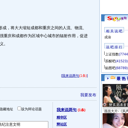
形成，将大大缩短成都和重庆之间的人流、物流、
相 关 说 吧
强重庆和成都作为区域中心城市的辐射作用，促进
成渝
义。
说 吧 排 行
上证指数
(7744
苏醒吧
(41523)
贴图吧
(68789)
[
我来说两句
(1条)
]
最 热 
我要发布
隐藏地址
设为辩论话题
我来说两句
(1条)
谍战大片-《风
精华区
辩论区