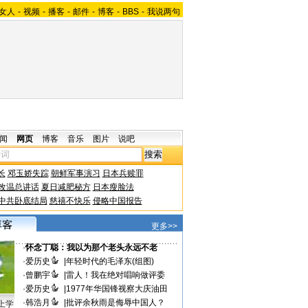
女人
-
视频
-
播客
-
邮件
-
博客
-
BBS
-
我说两句
闻
网页
博客
音乐
图片
说吧
长
邓玉娇失踪
朝鲜军事演习
日本兵赎罪
改温总讲话
夏日减肥秘方
日本瘦脸法
中共卧底结局
慈禧不快乐
侵略中国报告
更多>>
·
怀念丁聪：我以为那个老头永远不老
·
爱历史
|
年轻时代的毛泽东(组图)
·
曾鹏宇
|
雷人！我在绝对唱响做评委
·
爱历史
|
1977年华国锋视察大庆油田
·
韩浩月
|
批评余秋雨是侮辱中国人？
上学