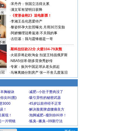
·
宋丹丹：张国立活得太累
·
满文军有望明日获释
曝光
·
《变形金刚2》送电影票！
·
李湘王岳伦恩爱待产
·
黎姿怀孕大肚照曝光 月用30万安胎
·
阿娇懒理冠希返港:不关我的事
·
古巨基：我与霆锋都是一哥
不断
·
斯科拉狂砍22分 火箭104-79灰熊
·
火箭弃将赴欧淘金 扣篮王转战俄罗斯
·
NBA5佳球-朗多背身秀妙传
·
专家：振兴中国足球从老头抓起
连冠
·
马琳离婚分割房产 张一不舍几度落泪
爆丰胸秘诀
·
减肥--小肚子赘肉没了
你尖叫(图)
·
吸引异性的秘密武器
3000
·
45岁以前停经不正常
不误！
·
解决脸黄脾虚腰痛良方
美展现！
·
泡脚减肥--瘦到你叫停！
起一片明镜
·
狐臭--腋臭--09新疗法