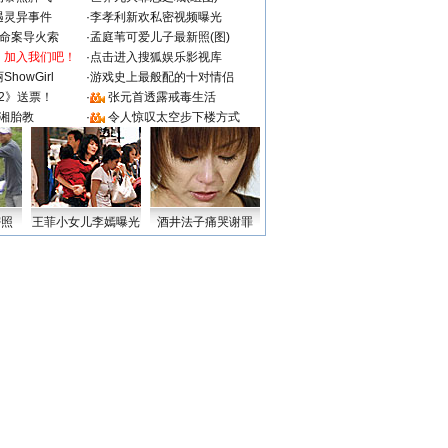
遇灵异事件
·
李孝利新欢私密视频曝光
成命案导火索
·
孟庭苇可爱儿子最新照(图)
：加入我们吧！
·
点击进入搜狐娱乐影视库
howGirl
·
游戏史上最般配的十对情侣
2》送票！
·
张元首透露戒毒生活
湘胎教
·
令人惊叹太空步下楼方式
密照
王菲小女儿李嫣曝光
酒井法子痛哭谢罪