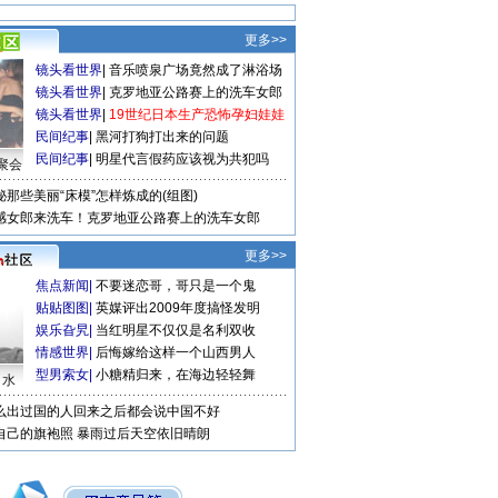
更多>>
镜头看世界
|
音乐喷泉广场竟然成了淋浴场
镜头看世界
|
克罗地亚公路赛上的洗车女郎
镜头看世界
|
19世纪日本生产恐怖孕妇娃娃
民间纪事
|
黑河打狗打出来的问题
民间纪事
|
明星代言假药应该视为共犯吗
聚会
秘那些美丽“床模”怎样炼成的(组图)
感女郎来洗车！克罗地亚公路赛上的洗车女郎
更多>>
焦点新闻
|
不要迷恋哥，哥只是一个鬼
贴贴图图
|
英媒评出2009年度搞怪发明
娱乐旮旯
|
当红明星不仅仅是名利双收
情感世界
|
后悔嫁给这样一个山西男人
型男索女
|
小糖精归来，在海边轻轻舞
口水
么出过国的人回来之后都会说中国不好
自己的旗袍照
暴雨过后天空依旧晴朗