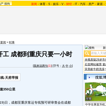
地产
搜狗
新闻
-
体育
-
S
-
娱乐
-
V
-
财经
-
IT
-
汽车
-
房产
-
家居
-
内要闻
>
时事
新
开工 成都到重庆只要一小时
央视质疑29岁市
石首网站被黑
篡
[
我来说两句
(1)
] [字号：
大
中
小
]
宋美龄牛奶洗澡
线-天府早报
350公里
9)日，成都至重庆客运专线预可研审查会在成都
中学生乘直升机