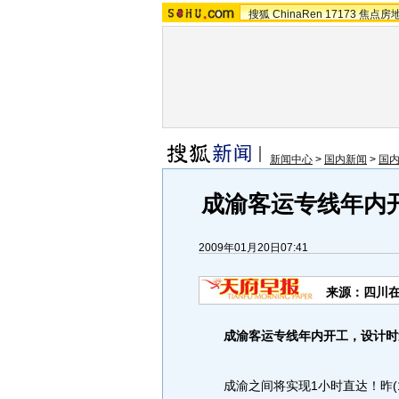
搜狐
ChinaRen
17173
焦点房
新闻中心
>
国内新闻
>
国
成渝客运专线年内
2009年01月20日07:41
来源：四川在
成渝客运专线年内开工，设计时速
成渝之间将实现1小时直达！昨(1