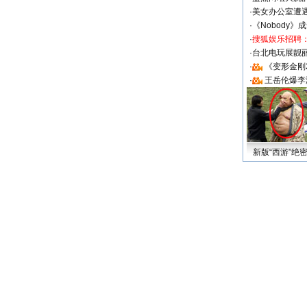
·
美女办公室遭
·
《Nobody》
·
搜狐娱乐招聘
·
台北电玩展靓丽S
·
《变形金刚
·
王岳伦爆李
新版“西游”绝