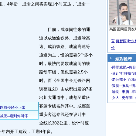
里，4年后，成渝之间将实现1小时直达，“成渝一
目前，成渝间往来的通
高圆圆同居男友
道以成遂渝铁路、成遂渝高
言
何智丽
叶永
速、成渝铁路、成渝高速等
价
通道为主，慢的需要5个多小
精彩推荐
时，最快的要数成渝间的铁
·
睡觉减肥--瘦到
路动车组，但也需要2.5小
·
莫让“打呼噜”
·
老公戒不了烟酒
时。而《全国中长期铁路网
·
狐臭--腋臭--
调整规划》由成都出发的7条
·
睡觉--丰胸--
出川大通道中，成都至重庆
·
女人--更年期-
客运专线名列其中。成都至
重庆客运专线还在设计中，
全线长302公里，设计时速
在今年内开工建设，工期4年多。