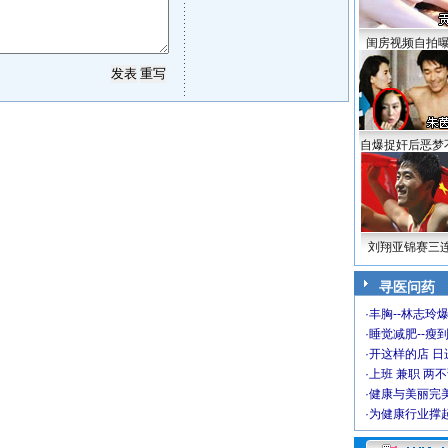
闺房视频自拍
自爆捉奸后恶梦
刘翔亚锦赛三
寻医问药
·
丰胸--林志玲
·
睡觉减肥--瘦到
·
开这样的店 日进
·
上班 兼职 两
·
健康与美丽完
·
为健康行业撑