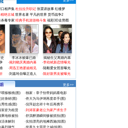
更多>>
对口相声集
杜拉拉升职记
张震讲故事
红楼梦
-精绝古城
世界名著
平凡的世界
货币战争2
毒杀毒专家
经典手机游游格斗集
福彩3D走势图
情史
李冰冰被爆已婚
揭秘生父离婚内幕
孕
·
揭刘晓庆离婚内幕
·
李幼斌新恋情曝光
婚
·
周迅王艳婆媳相见
·
陆毅爱女照首曝光
折
·
刘嘉玲自曝正造人
·
陈好新男友被曝光
 后
更多>>
喂猕猴桃(图)
·
独家：章子怡带妈妈看电影
好身材(图)
·
佟大为马伊琍再度牵手(图)
秀性感(图)
·
倪萍赵忠祥十年后再携手
服装皆为租赁
·
刘涛富豪老公为家产求生子
颜乘地铁被拍
·
舒淇醉酒瞬间惨被抓拍(图)
做活体解剖
·
实拍漂亮的地摊西施(组图)
的暴烈脾气
·
世界九大罪恶之城(组图)