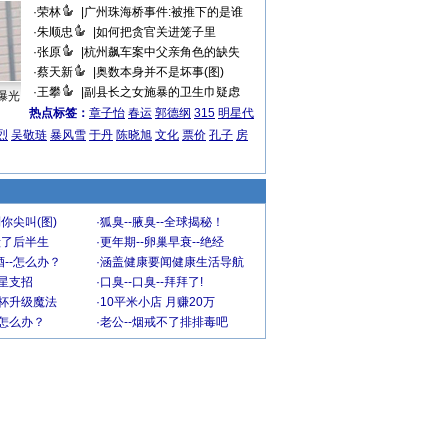
·
荣林
|
广州珠海桥事件:被推下的是谁
·
朱顺忠
|
如何把贪官关进笼子里
·
张原
|
杭州飙车案中父亲角色的缺失
·
蔡天新
|
奥数本身并不是坏事(图)
·
王攀
|
副县长之女施暴的卫生巾疑虑
曝光
热点标签：
章子怡
春运
郭德纲
315
明星代
烈
吴敬琏
暴风雪
于丹
陈晓旭
文化
票价
孔子
房
你尖叫(图)
·
狐臭--腋臭--全球揭秘！
毁了后半生
·
更年期--卵巢早衰--绝经
--怎么办？
·
涵盖健康要闻健康生活导航
明星支招
·
口臭--口臭--拜拜了!
罩杯升级魔法
·
10平米小店 月赚20万
-怎么办？
·
老公--烟戒不了排排毒吧