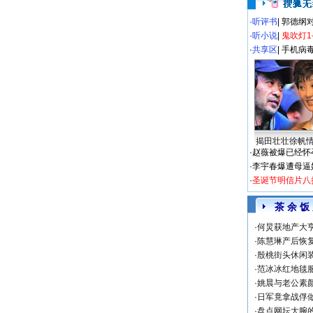
·
听评书
|
郭德纲
·
听小说
|
鬼吹灯1
·
共享区
|
手机病
揭田壮壮徐帆
·
赵薇被爆已经怀
·
李宇春爆遭母逼
·
圣诞节明信片八
茶 余 饭
·
何炅获地产大亨
·
陈慧琳产后恢复
·
殷桃街头休闲装
·
范冰冰红地毯
·
姚晨与老公素
·
日军竟拿战俘
·
盘点网坛大腕