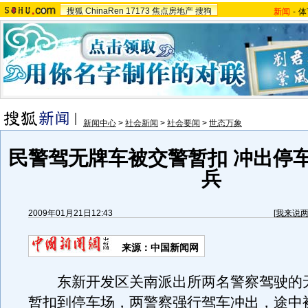
搜狐
ChinaRen
17173
焦点房地产
搜狗
新闻
-
体
新闻中心
>
社会新闻
>
社会要闻
>
世态万象
民警驾无牌车被交警暂扣 冲出停车
兵
2009年01月21日12:43
[
我来说
来源：中国新闻网
东新开发区关南派出所两名警察驾驶的
暂扣到停车场，两警察强行驾车冲出，途中