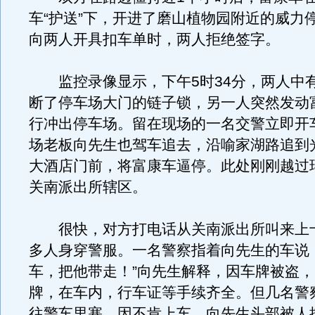
车“护送”下，开进了磨山植物园附近的威力
向两人开具扣车单时，两人拒绝签字。
监控录像显示，下午5时34分，两人中
断了停车场大门的链子锁，另一人突然发动
行冲出停车场。留在现场的一名交警立即开
场老板向先生也驾车追去，沿喻家湖路追到
大酒店门前，将富康车逼停。此处刚刚越过
关南派出所辖区。
很快，对方打电话从关南派出所叫来上
多人身穿警服。一名警察指着向先生的车说
车，把他带走！”向先生解释，因车牌被盗
牌，在车内，行车证等手续齐全。但几名警
往警车里塞。因不肯上车，向先生头部被人