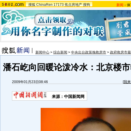
搜狐
ChinaRen
17173
焦点房地产
搜狗
新闻
-
体
新闻中心
>
综合新闻
>
中央出台政策挽救房市
>
政府救房市最
潘石屹向回暖论泼冷水：北京楼市
2009年01月23日08:46
[
我来
来源：中国新闻网