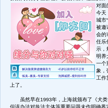
对面
今天
城市
被邀
会的
任乐
示，
明养
一个
象，
工作
上了。
虽然早在1993年，上海就颁布了《犬类
但该办法对执法主体等重要问题未作明确界