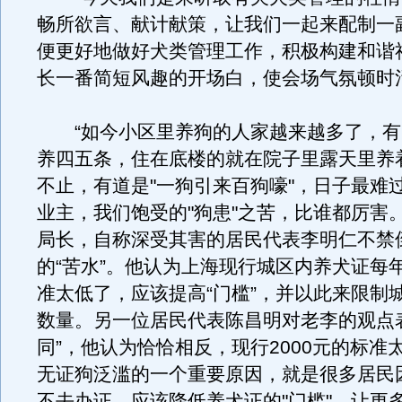
畅所欲言、献计献策，让我们一起来配制一副
便更好地做好犬类管理工作，积极构建和谐
长一番简短风趣的开场白，使会场气氛顿时
“如今小区里养狗的人家越来越多了，有
养四五条，住在底楼的就在院子里露天里养
不止，有道是"一狗引来百狗嚎"，日子最难
业主，我们饱受的"狗患"之苦，比谁都厉害
局长，自称深受其害的居民代表李明仁不禁
的“苦水”。他认为上海现行城区内养犬证每年
准太低了，应该提高“门槛”，并以此来限制
数量。另一位居民代表陈昌明对老李的观点
同”，他认为恰恰相反，现行2000元的标准
无证狗泛滥的一个重要原因，就是很多居民
不去办证，应该降低养犬证的"门槛"，让更