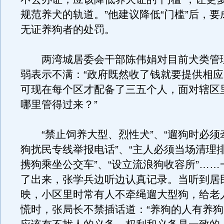
规范养犬的轨道。”他建议降低“门槛”后，
无证养狗者的处罚。
两湾城居委会干部陈伟娟对目前犬类管
弱表示不满：“政府既然收了钱就要提供相
可现在每个区才配备了三五个人，面对辖区
哪里管得过来？”
“禁止饲养大型、烈性犬”、“遛狗时必须牵
狗扰民专线举报电话”、“主人必须当场清理排
携狗乘坐公交车”、“设立流浪狗收容所”…
了出来，张学兵边听边认真记录。当听到居
映，小区里时常有人不牵绳遛大型狗，给老
慌时，张局长不禁插话道：“养狗的人有养