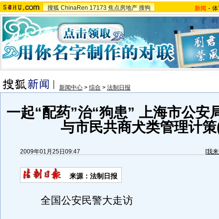
搜狐
ChinaRen
17173
焦点房地产
搜狗
新闻
-
体
新闻中心
>
综合
>
法制日报
一起“配药”治“狗患” 上海市公
与市民共商犬类管理计策(
2009年01月25日09:47
[
我来
来源：法制日报
全国公安民警大走访