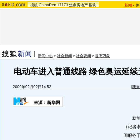
搜狐
ChinaRen
17173
焦点房地产
搜狗
新闻
-
体
新闻中心
>
社会新闻
>
社会要闻
>
世态万象
电动车进入普通线路 绿色奥运延续
2009年02月02日14:52
[
我来
来源：
新华网
新华网
（记者
间服务于