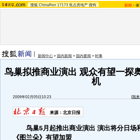
搜狐
ChinaRen
17173
焦点房地产
搜狗
新闻
-
体
新闻中心
>
国内新闻
>
国内要闻
>
时事
鸟巢拟推商业演出 观众有望一探
机
2009年02月05日10:23
[
我来
来源：北京日报
鸟巢5月起推出商业演出 演出将分日场和
《图兰朵》有望加盟