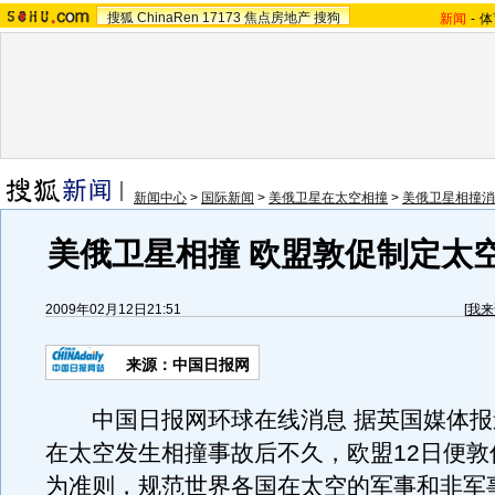
搜狐
ChinaRen
17173
焦点房地产
搜狗
新闻
-
体
新闻中心
>
国际新闻
>
美俄卫星在太空相撞
>
美俄卫星相撞消
美俄卫星相撞 欧盟敦促制定太
2009年02月12日21:51
[
我来
来源：中国日报网
中国日报网环球在线消息 据英国媒体报
在太空发生相撞事故后不久，欧盟12日便敦
为准则，规范世界各国在太空的军事和非军