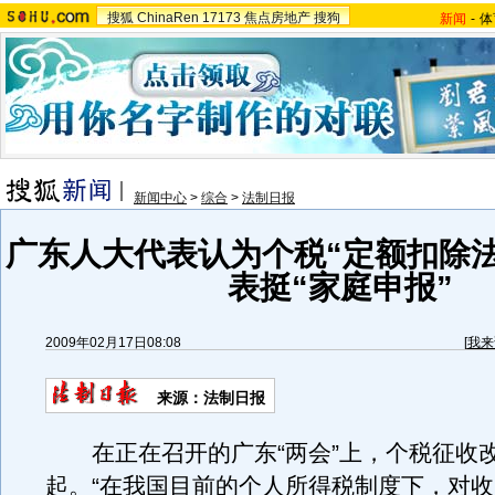
搜狐
ChinaRen
17173
焦点房地产
搜狗
新闻
-
体
新闻中心
>
综合
>
法制日报
广东人大代表认为个税“定额扣除法
表挺“家庭申报”
2009年02月17日08:08
[
我来
来源：法制日报
在正在召开的广东“两会”上，个税征收
起。“在我国目前的个人所得税制度下，对