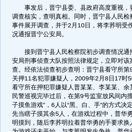
事发后，晋宁县委、县政府高度重视，
调查核实，查明真相。同时，晋宁县人民检
事件展开调查，并于2月10日，将李荞明受
况通报晋宁公安局。
接到晋宁县人民检察院初步调查情况通
安局刑事侦查大队按照法律规定，立即对该
查。经依法侦查初步查明：晋宁县看守所第
关押11名犯罪嫌疑人，2009年2月8日17时
看守所在押犯罪嫌疑人普某某、李某某、余
民警巡视完毕过后，在第9号监室放风间内擅
子摸鱼游戏”，6人以“黑、白、手”的方式决
先当瞎子摸其余5人，在游戏过程中，普华
明摸到，随后李荞明拉着普华勇的手要求换
为游戏还未开始，与李荞明发生争执，普华