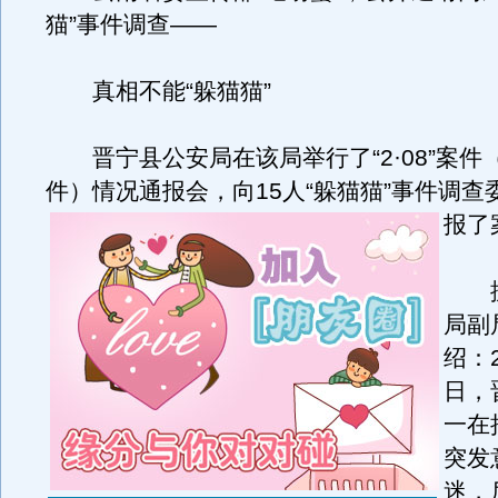
猫”事件调查——
真相不能“躲猫猫”
晋宁县公安局在该局举行了“2·08”案件（
件）情况通报会，向15人“躲猫猫”事件调查
报了
据
局副
绍：2
日，
一在
突发
迷，