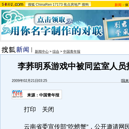
搜狐
ChinaRen
17173
焦点房地产
搜狗
新闻
-
体
新闻中心
>
综合
>
中国青年报
李荞明系游戏中被同监室人员
2009年02月21日03:25
[
我来
来源：中国青年报
打印 关闭
云南省委宣传部“吃螃蟹”，公开邀请网民