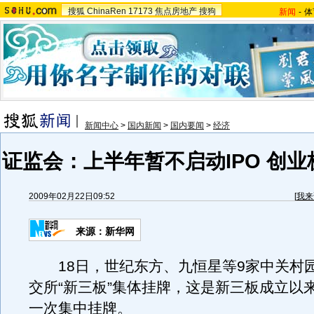
搜狐
ChinaRen
17173
焦点房地产
搜狗
新闻
-
体
新闻中心
>
国内新闻
>
国内要闻
>
经济
证监会：上半年暂不启动IPO 创
2009年02月22日09:52
[
我来
来源：新华网
18日，世纪东方、九恒星等9家中关村
交所“新三板”集体挂牌，这是新三板成立以
一次集中挂牌。