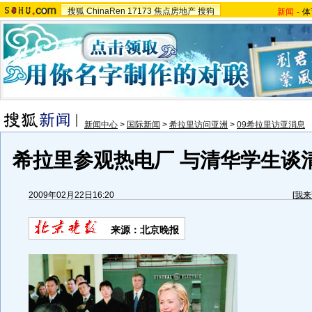
搜狐
ChinaRen
17173
焦点房地产
搜狗
新闻
-
体
新闻中心
>
国际新闻
>
希拉里访问亚洲
>
09希拉里访亚消息
希拉里参观热电厂 与清华学生谈清
2009年02月22日16:20
[
我来
来源：北京晚报