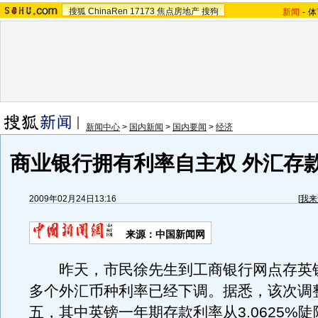
搜狐
ChinaRen
17173
焦点房地产
搜狗
新闻
-
体
新闻中心
>
国内新闻
>
国内要闻
>
经济
商业银行拥有利率自主权 外汇存
2009年02月24日13:16
[
我来
来源：中国新闻网
昨天，市民徐先生到工商银行网点存英
多个外汇币种利率已经下调。据悉，该次调
五，其中英镑一年期存款利率从3.0625%陡降