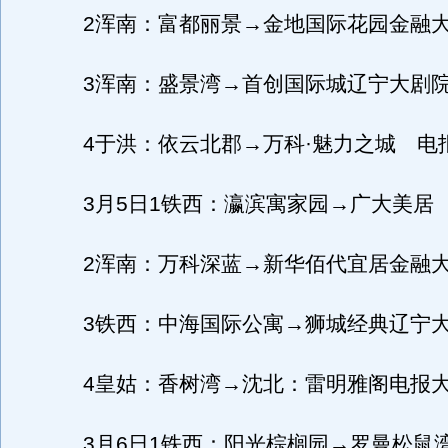
2浑南：富都丽景→金地国际花园金融
3浑南：盛景湾→首创国际城辽宁大剧
4于洪：依云北郡→万科·魅力之城 电
3月5日1铁西：瀛滨寓家园→广大美居
2浑南：万科深蓝→新华佰代宜居金融
3铁西：中海国际公寓→狮城经典辽宁
4皇姑：香树湾→沈北：雷明雅阁电报
3月6日1铁西：阳光棕榈园→罗曼松鼠