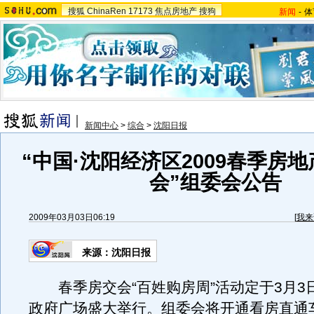
搜狐
ChinaRen
17173
焦点房地产
搜狗
新闻
-
体
新闻中心
>
综合
>
沈阳日报
“中国·沈阳经济区2009春季房
会”组委会公告
2009年03月03日06:19
[
我来
来源：沈阳日报
春季房交会“百姓购房周”活动定于3月3
政府广场盛大举行。组委会将开通看房直通