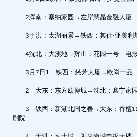
2浑南：塞纳家园→左岸慧晶金融大厦
3于洪：太湖丽景→铁西：其仕·亚美利
4沈北：大溪地→辉山：花园一号 电
3月7日1 铁西：慈芳大厦→欧尚一品
2 大东：东方欧博城→沈北：鑫宁家园
3 铁西：新湖北国之春→大东：香檀19
剧院
4 于洪：恒大城→阳光尚城电报大楼