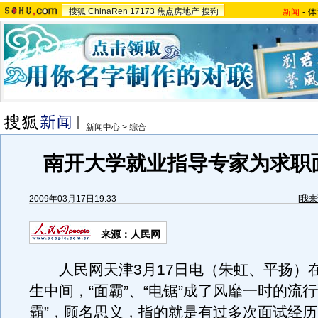
搜狐
ChinaRen
17173
焦点房地产
搜狗
新闻
-
体
新闻中心
>
综合
南开大学就业指导专家为求职
2009年03月17日19:33
[
我来
来源：人民网
人民网天津3月17日电（朱虹、平扬）
生中间，“面霸”、“电锯”成了风靡一时的流行
霸”，顾名思义，指的就是有过多次面试经历