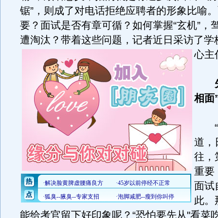
锯”，则成了对电话拒绝应聘者的形象比喻
要？面试是否有章可循？如何掌握“玄机”，
遭淘汰？带着这些问题，记者近日采访了学
心主
相面
“
道，
往，
重要
面试
此。
能给考官留下好印象呢？“恐怕要先从"看菜