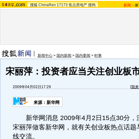
搜狐
ChinaRen
17173
焦点房地产
搜狗
新闻
-
体
新闻中心
>
国内新闻
>
国内要闻
>
时事
宋丽萍：投资者应当关注创业板
2009年04月02日17:29
[
我来
来源：新华网
新华网消息 2009年4月2日15点30分
宋丽萍做客新华网，就有关创业板热点话题
线交流。