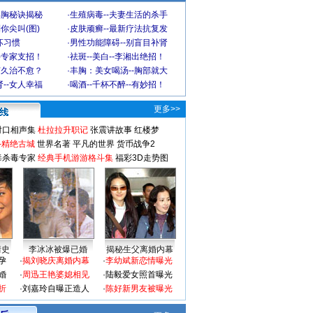
丰胸秘诀揭秘
·
生殖病毒--夫妻生活的杀手
你尖叫(图)
·
皮肤顽癣--最新疗法抗复发
坏习惯
·
男性功能障碍--别盲目补肾
-专家支招！
·
祛斑--美白--李湘出绝招！
何久治不愈？
·
丰胸：美女喝汤--胸部就大
--女人幸福
·
喝酒--千杯不醉--有妙招！
更多>>
对口相声集
杜拉拉升职记
张震讲故事
红楼梦
-精绝古城
世界名著
平凡的世界
货币战争2
毒杀毒专家
经典手机游游格斗集
福彩3D走势图
情史
李冰冰被爆已婚
揭秘生父离婚内幕
孕
·
揭刘晓庆离婚内幕
·
李幼斌新恋情曝光
婚
·
周迅王艳婆媳相见
·
陆毅爱女照首曝光
折
·
刘嘉玲自曝正造人
·
陈好新男友被曝光