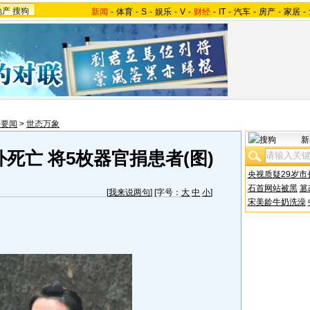
地产
搜狗
新闻
-
体育
-
S
-
娱乐
-
V
-
财经
-
IT
-
汽车
-
房产
-
家居
-
会要闻
>
世态万象
新
死亡 将5枚器官捐患者(图)
央视质疑29岁市
石首网站被黑
篡
[
我来说两句
] [字号：
大
中
小
]
宋美龄牛奶洗澡