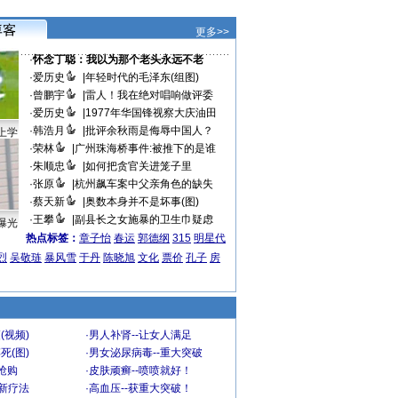
更多>>
·
怀念丁聪：我以为那个老头永远不老
·
爱历史
|
年轻时代的毛泽东(组图)
·
曾鹏宇
|
雷人！我在绝对唱响做评委
·
爱历史
|
1977年华国锋视察大庆油田
·
韩浩月
|
批评余秋雨是侮辱中国人？
上学
·
荣林
|
广州珠海桥事件:被推下的是谁
·
朱顺忠
|
如何把贪官关进笼子里
·
张原
|
杭州飙车案中父亲角色的缺失
·
蔡天新
|
奥数本身并不是坏事(图)
·
王攀
|
副县长之女施暴的卫生巾疑虑
曝光
热点标签：
章子怡
春运
郭德纲
315
明星代
烈
吴敬琏
暴风雪
于丹
陈晓旭
文化
票价
孔子
房
(视频)
·
男人补肾--让女人满足
死(图)
·
男女泌尿病毒--重大突破
”抢购
·
皮肤顽癣--喷喷就好！
-新疗法
·
高血压--获重大突破！