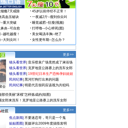
更多>>
镜头看世界
|
音乐喷泉广场竟然成了淋浴场
镜头看世界
|
克罗地亚公路赛上的洗车女郎
镜头看世界
|
19世纪日本生产恐怖孕妇娃娃
民间纪事
|
黑河打狗打出来的问题
民间纪事
|
明星代言假药应该视为共犯吗
聚会
秘那些美丽“床模”怎样炼成的(组图)
感女郎来洗车！克罗地亚公路赛上的洗车女郎
更多>>
焦点新闻
|
不要迷恋哥，哥只是一个鬼
贴贴图图
|
英媒评出2009年度搞怪发明