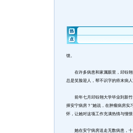
馈。
在许多病患和家属眼里，邱钰翎的
总是笑脸迎人，帮不识字的癌末病人
前年七月邱钰翎大学毕业到新竹医
择安宁病房？”她说，在肿瘤病房实
怀，让她对这项工作充满热情与憧憬
她在安宁病房送走无数病患，十日