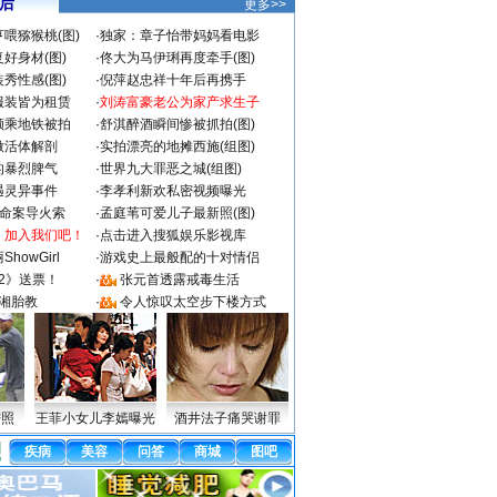
 后
更多>>
喂猕猴桃(图)
·
独家：章子怡带妈妈看电影
好身材(图)
·
佟大为马伊琍再度牵手(图)
秀性感(图)
·
倪萍赵忠祥十年后再携手
服装皆为租赁
·
刘涛富豪老公为家产求生子
颜乘地铁被拍
·
舒淇醉酒瞬间惨被抓拍(图)
做活体解剖
·
实拍漂亮的地摊西施(组图)
的暴烈脾气
·
世界九大罪恶之城(组图)
遇灵异事件
·
李孝利新欢私密视频曝光
成命案导火索
·
孟庭苇可爱儿子最新照(图)
：加入我们吧！
·
点击进入搜狐娱乐影视库
howGirl
·
游戏史上最般配的十对情侣
2》送票！
·
张元首透露戒毒生活
湘胎教
·
令人惊叹太空步下楼方式
密照
王菲小女儿李嫣曝光
酒井法子痛哭谢罪