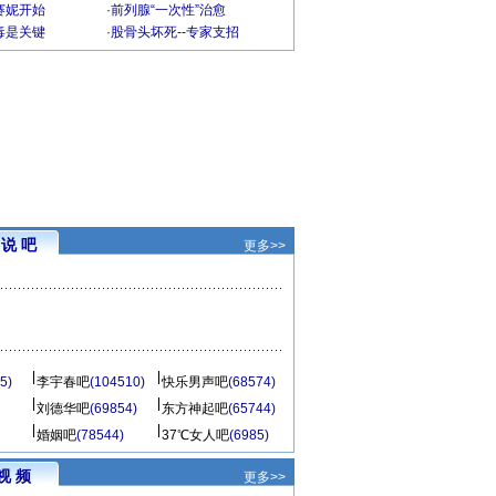
赛妮开始
·
前列腺“一次性”治愈
毒是关键
·
股骨头坏死--专家支招
说 吧
更多>>
5)
李宇春吧
(104510)
快乐男声吧
(68574)
刘德华吧
(69854)
东方神起吧
(65744)
婚姻吧
(78544)
37℃女人吧
(6985)
视 频
更多>>