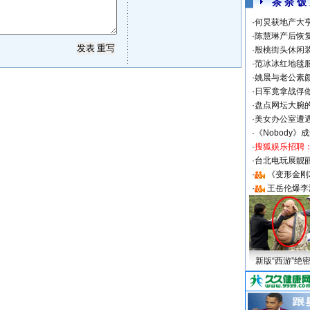
茶 余 饭
·
何炅获地产大亨
·
陈慧琳产后恢复
·
殷桃街头休闲装
·
范冰冰红地毯
·
姚晨与老公素
·
日军竟拿战俘
·
盘点网坛大腕
·
美女办公室遭
·
《Nobody》
·
搜狐娱乐招聘
·
台北电玩展靓丽S
·
《变形金刚
·
王岳伦爆李
新版“西游”绝