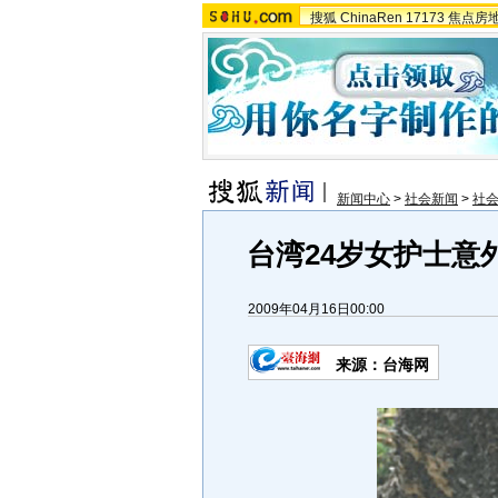
搜狐
ChinaRen
17173
焦点房
新闻中心
>
社会新闻
>
社
台湾24岁女护士意外
2009年04月16日00:00
来源：
台海网