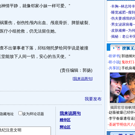
她神情平静，就像邻家小妹一样可爱。”
·
丰胸--林志玲
·
睡觉减肥--瘦到
·
伤夫妻感情的
重伤，创伤性颅内出血、颅底骨折、脾脏破裂、
·
男女泌尿病毒-
·
皮肤顽癣--为
医疗小组抢救，仍无法留住她。
·
揭秘：老公补肾
不出肇事者下落，邱钰翎托梦给同学说是被撞
天堂能放下人间一切，安心的当天使。”
·
听评书
|
郭德纲
·
听小说
|
鬼吹灯1
·
共享区
|
手机病
(责任编辑：郭扬)
[
我来说两句
]
我要发布
揭田壮壮徐帆
·
赵薇被爆已经怀
我来说两句
隐藏地址
设为辩论话题
·
李宇春爆遭母逼
精华区
·
圣诞节明信片八
辩论区