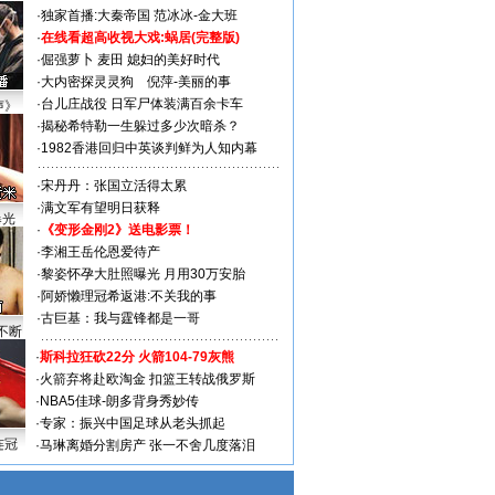
·
独家首播:大秦帝国
范冰冰-金大班
·
在线看超高收视大戏:
蜗居(完整版)
·
倔强萝卜
麦田
媳妇的美好时代
·
大内密探灵灵狗
倪萍-美丽的事
·
台儿庄战役 日军尸体装满百余卡车
声》
·
揭秘希特勒一生躲过多少次暗杀？
·
1982香港回归中英谈判鲜为人知内幕
·
宋丹丹：张国立活得太累
·
满文军有望明日获释
曝光
·
《变形金刚2》送电影票！
·
李湘王岳伦恩爱待产
·
黎姿怀孕大肚照曝光 月用30万安胎
·
阿娇懒理冠希返港:不关我的事
·
古巨基：我与霆锋都是一哥
不断
·
斯科拉狂砍22分 火箭104-79灰熊
·
火箭弃将赴欧淘金 扣篮王转战俄罗斯
·
NBA5佳球-朗多背身秀妙传
·
专家：振兴中国足球从老头抓起
连冠
·
马琳离婚分割房产 张一不舍几度落泪