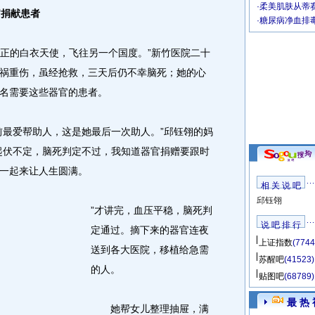
·
柔美肌肤从蒂
官捐献患者
·
糖尿病净血排
正的白衣天使，飞往另一个国度。”新竹医院二十
祸重伤，虽经抢救，三天后仍不幸脑死；她的心
名需要这些器官的患者。
最爱帮助人，这是她最后一次助人。”邱钰翎的妈
起伏不定，脑死判定不过，我知道器官捐赠要跟时
一起来让人生圆满。
相 关 说 吧
邱钰翎
”才讲完，血压平稳，脑死判
说 吧 排 行
定通过。摘下来的器官连夜
上证指数
(7744
送到各大医院，移植给急需
苏醒吧
(41523)
的人。
贴图吧
(68789)
最 热 
她帮女儿整理抽屉，满