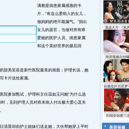
满都是病患家属感激的卡
片，“有这么爱助人的女儿，
做妈妈的绝不能漏气。”捐出
谍战大片-《风
女儿的器官，当做对所有疼
爱她的医护人员、病患家属
和这个美好世界的最后回
闺房视频自拍
甜美笑容是新竹医院最美的画面；护理长说，她
写卡片送给家属。
自爆捉奸后恶梦
院参加甄试，护理科主任温如玉问她“为什么选
习时，见到护理人员对癌末病人付出极大爱心及关
。
刘翔亚锦赛三
清晨却由护士姐妹们送走她，大伙帮她穿上平时
美容保健