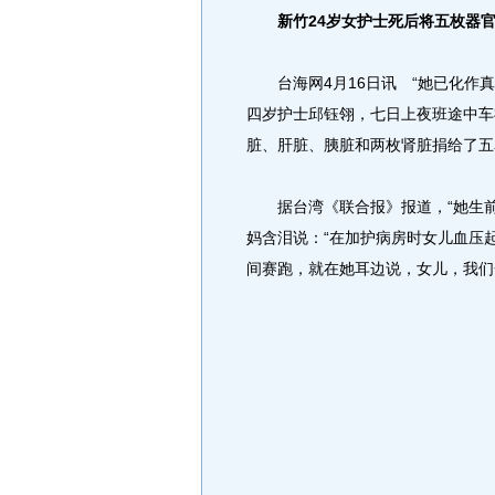
新竹24岁女护士死后将五枚器
台海网4月16日讯 “她已化作真
四岁护士邱钰翎，七日上夜班途中车
脏、肝脏、胰脏和两枚肾脏捐给了五
据台湾《联合报》报道，“她生前
妈含泪说：“在加护病房时女儿血压
间赛跑，就在她耳边说，女儿，我们