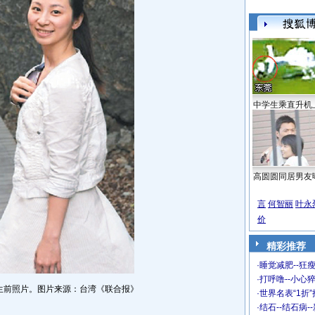
中学生乘直升机
高圆圆同居男友
言
何智丽
叶永
价
精彩推荐
·
睡觉减肥--狂瘦
·
打呼噜--小心猝
生前照片。图片来源：台湾《联合报》
·
世界名表“1折
·
结石--结石病-