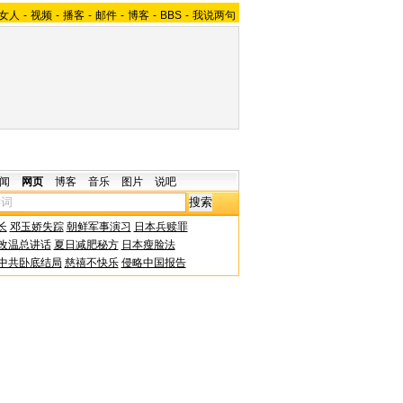
女人
-
视频
-
播客
-
邮件
-
博客
-
BBS
-
我说两句
闻
网页
博客
音乐
图片
说吧
长
邓玉娇失踪
朝鲜军事演习
日本兵赎罪
改温总讲话
夏日减肥秘方
日本瘦脸法
中共卧底结局
慈禧不快乐
侵略中国报告