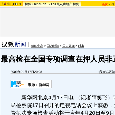
搜狐
ChinaRen
17173
焦点房地产
搜狗
新闻
-
体
新闻中心
>
国内新闻
>
国内要闻
>
时事
最高检在全国专项调查在押人员非
2009年04月17日20:08
[
我来说两句
来源：
新华网
新华网北京4月17日电 （记者隋笑飞）
民检察院17日召开的电视电话会议上获悉，
管执法专项检查活动将于今年4月20日至9月