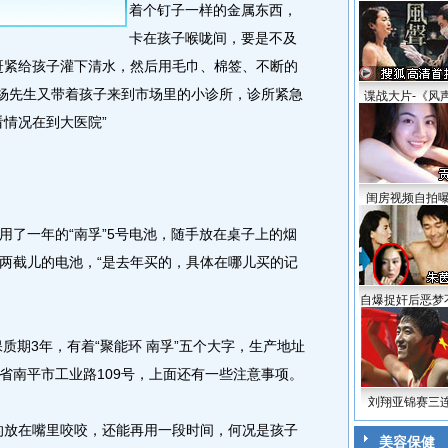
着个钉子一样的金属东西，
卡在孩子喉咙间，要是不及
赶紧给孩子灌下清水，然后用毛巾、棉签、不断的
。杨先生又带着孩子来到市场里的小诊所，诊所紧急
谍战大片-《风
看情况在到大医院”
闺房视频自拍
了一年的“南孚”5号电池，随手放在桌子上的烟
两截儿的电池，“是去年买的，具体在哪儿买的记
自爆捉奸后恶梦
质期3年，有着“聚能环 南孚”五个大字，生产地址
省南平市工业路109号，上面还有一些注意事项。
刘翔亚锦赛三
放在嘴里咬咬，还能再用一段时间，何况是孩子
美容保健