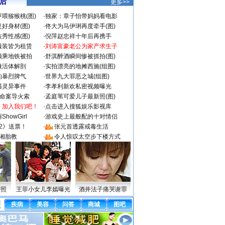
 后
更多>>
喂猕猴桃(图)
·
独家：章子怡带妈妈看电影
好身材(图)
·
佟大为马伊琍再度牵手(图)
秀性感(图)
·
倪萍赵忠祥十年后再携手
服装皆为租赁
·
刘涛富豪老公为家产求生子
颜乘地铁被拍
·
舒淇醉酒瞬间惨被抓拍(图)
做活体解剖
·
实拍漂亮的地摊西施(组图)
的暴烈脾气
·
世界九大罪恶之城(组图)
遇灵异事件
·
李孝利新欢私密视频曝光
成命案导火索
·
孟庭苇可爱儿子最新照(图)
：加入我们吧！
·
点击进入搜狐娱乐影视库
howGirl
·
游戏史上最般配的十对情侣
2》送票！
·
张元首透露戒毒生活
湘胎教
·
令人惊叹太空步下楼方式
密照
王菲小女儿李嫣曝光
酒井法子痛哭谢罪