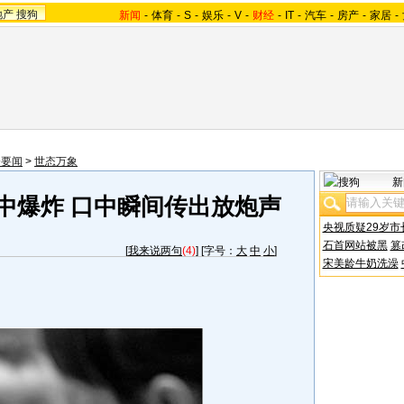
地产
搜狗
新闻
-
体育
-
S
-
娱乐
-
V
-
财经
-
IT
-
汽车
-
房产
-
家居
-
会要闻
>
世态万象
新
中爆炸 口中瞬间传出放炮声
央视质疑29岁市
石首网站被黑
篡
[
我来说两句
(4)
] [字号：
大
中
小
]
宋美龄牛奶洗澡