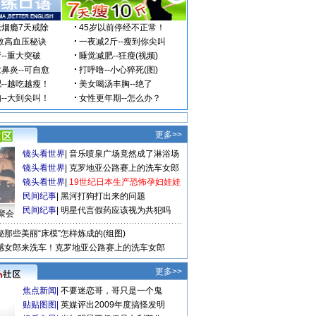
更多>>
镜头看世界
|
音乐喷泉广场竟然成了淋浴场
镜头看世界
|
克罗地亚公路赛上的洗车女郎
镜头看世界
|
19世纪日本生产恐怖孕妇娃娃
民间纪事
|
黑河打狗打出来的问题
民间纪事
|
明星代言假药应该视为共犯吗
聚会
秘那些美丽“床模”怎样炼成的(组图)
感女郎来洗车！克罗地亚公路赛上的洗车女郎
更多>>
焦点新闻
|
不要迷恋哥，哥只是一个鬼
贴贴图图
|
英媒评出2009年度搞怪发明