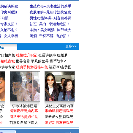
丰胸秘诀揭秘
·
生殖病毒--夫妻生活的杀手
你尖叫(图)
·
皮肤顽癣--最新疗法抗复发
坏习惯
·
男性功能障碍--别盲目补肾
-专家支招！
·
祛斑--美白--李湘出绝招！
何久治不愈？
·
丰胸：美女喝汤--胸部就大
--女人幸福
·
喝酒--千杯不醉--有妙招！
更多>>
对口相声集
杜拉拉升职记
张震讲故事
红楼梦
-精绝古城
世界名著
平凡的世界
货币战争2
毒杀毒专家
经典手机游游格斗集
福彩3D走势图
情史
李冰冰被爆已婚
揭秘生父离婚内幕
孕
·
揭刘晓庆离婚内幕
·
李幼斌新恋情曝光
婚
·
周迅王艳婆媳相见
·
陆毅爱女照首曝光
折
·
刘嘉玲自曝正造人
·
陈好新男友被曝光