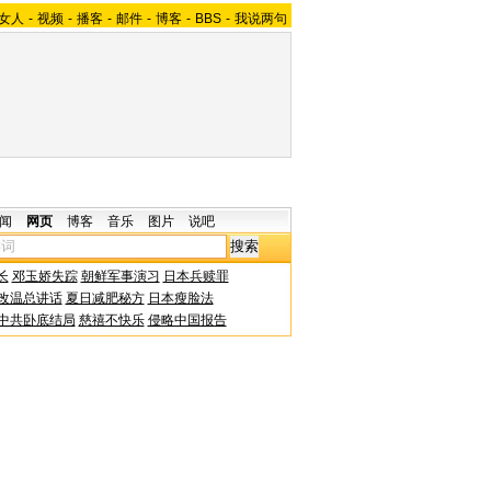
女人
-
视频
-
播客
-
邮件
-
博客
-
BBS
-
我说两句
闻
网页
博客
音乐
图片
说吧
长
邓玉娇失踪
朝鲜军事演习
日本兵赎罪
改温总讲话
夏日减肥秘方
日本瘦脸法
中共卧底结局
慈禧不快乐
侵略中国报告