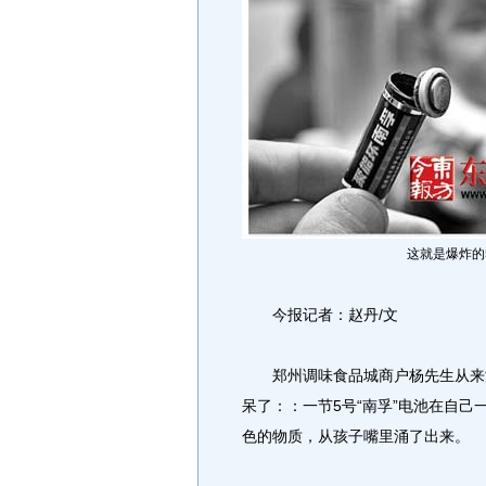
这就是爆炸的5
今报记者：赵丹/文
郑州调味食品城商户杨先生从来没
呆了：：一节5号“南孚”电池在自
色的物质，从孩子嘴里涌了出来。