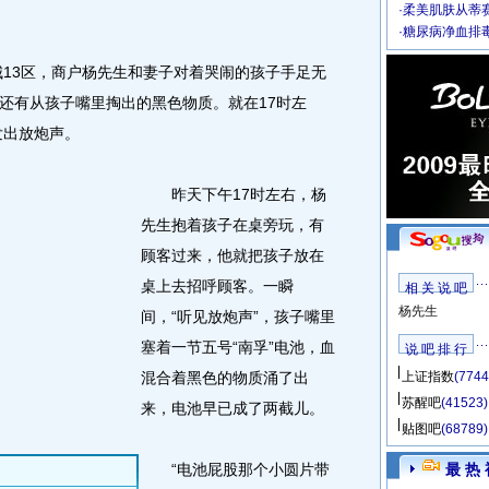
·
柔美肌肤从蒂
·
糖尿病净血排
13区，商户杨先生和妻子对着哭闹的孩子手足无
还有从孩子嘴里掏出的黑色物质。就在17时左
发出放炮声。
昨天下午17时左右，杨
先生抱着孩子在桌旁玩，有
顾客过来，他就把孩子放在
桌上去招呼顾客。一瞬
相 关 说 吧
杨先生
间，“听见放炮声”，孩子嘴里
塞着一节五号“南孚”电池，血
说 吧 排 行
混合着黑色的物质涌了出
上证指数
(7744
苏醒吧
(41523)
来，电池早已成了两截儿。
贴图吧
(68789)
“电池屁股那个小圆片带
最 热 