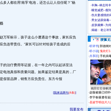
多人都在用‘南孚’电池，还怎么让人信任呢？”杨
·
丰胸--林志玲
·
睡觉减肥--瘦到
·
伤夫妻感情的
·
男女泌尿病毒-
任
·
皮肤顽癣--为
·
揭秘：老公补肾
万军标示，孩子这么小遭遇这个事故，家长应负
应负连带责任。“家长可以针对给孩子造成的后
·
听评书
|
郭德纲
·
听小说
|
鬼吹灯1
·
共享区
|
手机病
的治疗费用等证据，在一年之内可以起诉至法
定电池真假和质量问题。如果鉴定结果是真的，厂
果是假冒品牌，销售方应负责任。东方今报
揭田壮壮徐帆
·
赵薇被爆已经怀
[
我来说两句
(4条)
]
·
李宇春爆遭母逼
·
圣诞节明信片八
我要发布