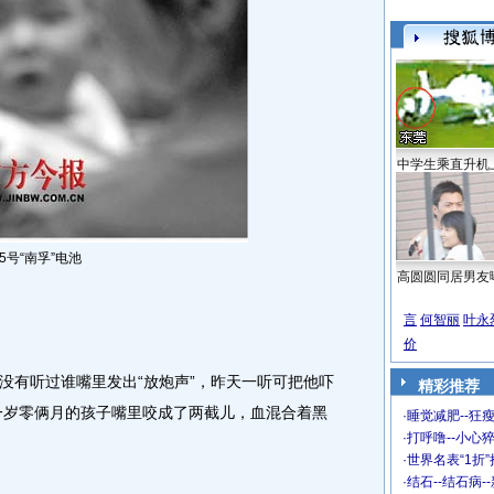
中学生乘直升机
号“南孚”电池
高圆圆同居男友
言
何智丽
叶永
价
有听过谁嘴里发出“放炮声”，昨天一听可把他吓
精彩推荐
己一岁零俩月的孩子嘴里咬成了两截儿，血混合着黑
·
睡觉减肥--狂瘦
·
打呼噜--小心猝
·
世界名表“1折
·
结石--结石病-