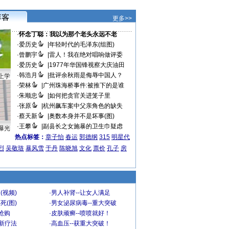
更多>>
·
怀念丁聪：我以为那个老头永远不老
·
爱历史
|
年轻时代的毛泽东(组图)
·
曾鹏宇
|
雷人！我在绝对唱响做评委
·
爱历史
|
1977年华国锋视察大庆油田
·
韩浩月
|
批评余秋雨是侮辱中国人？
上学
·
荣林
|
广州珠海桥事件:被推下的是谁
·
朱顺忠
|
如何把贪官关进笼子里
·
张原
|
杭州飙车案中父亲角色的缺失
·
蔡天新
|
奥数本身并不是坏事(图)
·
王攀
|
副县长之女施暴的卫生巾疑虑
曝光
热点标签：
章子怡
春运
郭德纲
315
明星代
烈
吴敬琏
暴风雪
于丹
陈晓旭
文化
票价
孔子
房
(视频)
·
男人补肾--让女人满足
死(图)
·
男女泌尿病毒--重大突破
”抢购
·
皮肤顽癣--喷喷就好！
-新疗法
·
高血压--获重大突破！