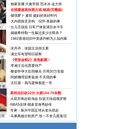
·
独家首播:大秦帝国
范冰冰-金大班
·
在线看超高收视大戏:
蜗居(完整版)
·
倔强萝卜
麦田
媳妇的美好时代
·
大内密探灵灵狗
倪萍-美丽的事
·
台儿庄战役 日军尸体装满百余卡车
声》
·
揭秘希特勒一生躲过多少次暗杀？
·
1982香港回归中英谈判鲜为人知内幕
·
宋丹丹：张国立活得太累
·
满文军有望明日获释
曝光
·
《变形金刚2》送电影票！
·
李湘王岳伦恩爱待产
·
黎姿怀孕大肚照曝光 月用30万安胎
·
阿娇懒理冠希返港:不关我的事
·
古巨基：我与霆锋都是一哥
不断
·
斯科拉狂砍22分 火箭104-79灰熊
·
火箭弃将赴欧淘金 扣篮王转战俄罗斯
·
NBA5佳球-朗多背身秀妙传
·
专家：振兴中国足球从老头抓起
连冠
·
马琳离婚分割房产 张一不舍几度落泪