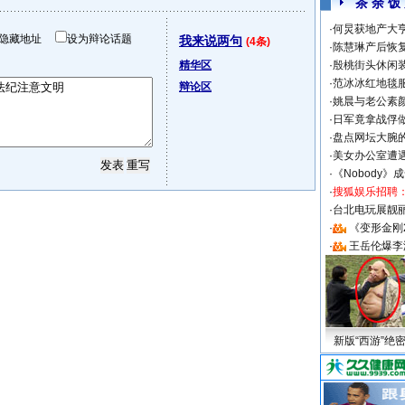
茶 余 饭
·
何炅获地产大亨
隐藏地址
设为辩论话题
我来说两句
(4条)
·
陈慧琳产后恢复
精华区
·
殷桃街头休闲装
·
范冰冰红地毯
辩论区
·
姚晨与老公素
·
日军竟拿战俘
·
盘点网坛大腕
·
美女办公室遭
·
《Nobody》
·
搜狐娱乐招聘
·
台北电玩展靓丽S
·
《变形金刚
·
王岳伦爆李
新版“西游”绝