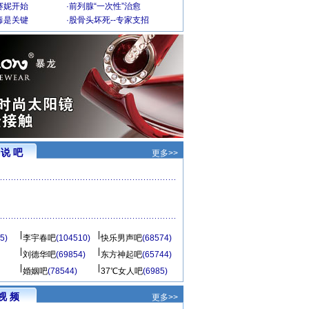
赛妮开始
·
前列腺“一次性”治愈
毒是关键
·
股骨头坏死--专家支招
说 吧
更多>>
5)
李宇春吧
(104510)
快乐男声吧
(68574)
刘德华吧
(69854)
东方神起吧
(65744)
婚姻吧
(78544)
37℃女人吧
(6985)
视 频
更多>>