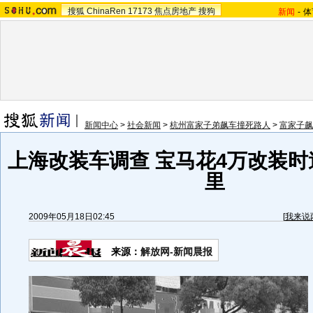
搜狐
ChinaRen
17173
焦点房地产
搜狗
新闻
-
体
新闻中心
>
社会新闻
>
杭州富家子弟飙车撞死路人
>
富家子飙
上海改装车调查 宝马花4万改装时
里
2009年05月18日02:45
[
我来说
来源：
解放网-新闻晨报