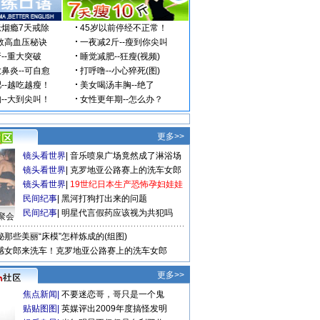
更多>>
镜头看世界
|
音乐喷泉广场竟然成了淋浴场
镜头看世界
|
克罗地亚公路赛上的洗车女郎
镜头看世界
|
19世纪日本生产恐怖孕妇娃娃
民间纪事
|
黑河打狗打出来的问题
民间纪事
|
明星代言假药应该视为共犯吗
聚会
秘那些美丽“床模”怎样炼成的(组图)
感女郎来洗车！克罗地亚公路赛上的洗车女郎
更多>>
焦点新闻
|
不要迷恋哥，哥只是一个鬼
贴贴图图
|
英媒评出2009年度搞怪发明