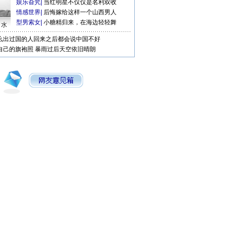
娱乐旮旯
|
当红明星不仅仅是名利双收
情感世界
|
后悔嫁给这样一个山西男人
型男索女
|
小糖精归来，在海边轻轻舞
口水
么出过国的人回来之后都会说中国不好
自己的旗袍照
暴雨过后天空依旧晴朗