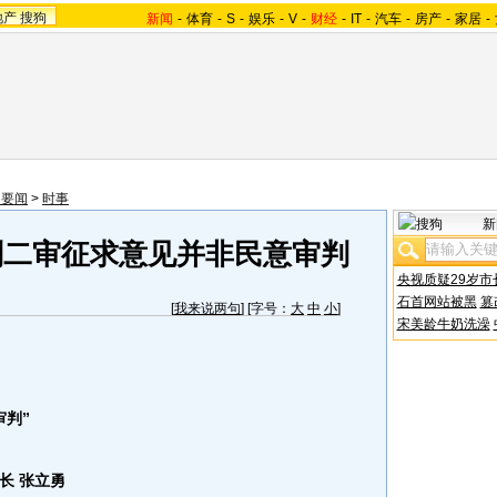
地产
搜狗
新闻
-
体育
-
S
-
娱乐
-
V
-
财经
-
IT
-
汽车
-
房产
-
家居
-
内要闻
>
时事
新
刑二审征求意见并非民意审判
央视质疑29岁市
石首网站被黑
篡
[
我来说两句
] [字号：
大
中
小
]
宋美龄牛奶洗澡
判”
 张立勇