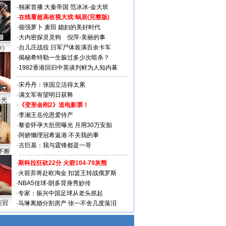
·
独家首播:大秦帝国
范冰冰-金大班
·
在线看超高收视大戏:
蜗居(完整版)
·
倔强萝卜
麦田
媳妇的美好时代
·
大内密探灵灵狗
倪萍-美丽的事
·
台儿庄战役 日军尸体装满百余卡车
声》
·
揭秘希特勒一生躲过多少次暗杀？
·
1982香港回归中英谈判鲜为人知内幕
·
宋丹丹：张国立活得太累
·
满文军有望明日获释
曝光
·
《变形金刚2》送电影票！
·
李湘王岳伦恩爱待产
·
黎姿怀孕大肚照曝光 月用30万安胎
·
阿娇懒理冠希返港:不关我的事
·
古巨基：我与霆锋都是一哥
不断
·
斯科拉狂砍22分 火箭104-79灰熊
·
火箭弃将赴欧淘金 扣篮王转战俄罗斯
·
NBA5佳球-朗多背身秀妙传
·
专家：振兴中国足球从老头抓起
连冠
·
马琳离婚分割房产 张一不舍几度落泪