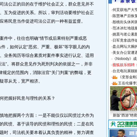
茶 余 饭
司法公正的目的在于维护社会正义，群众意见并不
·
何炅获地产大亨
、互为促进的关系。所以，审判活动要维护社会正
·
陈慧琳产后恢复
应将民意当作促进司法公正的一种有益监督。
·
殷桃街头休闲装
·
范冰冰红地毯
·
姚晨与老公素
件中，往往也明确“情节或后果特别严重或恶
·
日军竟拿战俘
条件，如何认定“恶劣、严重、极坏”等字眼儿的内
·
盘点网坛大腕
·
美女办公室遭
、业务阅历等综合素质对案件事实进行认定、适用
·
《Nobody》
看法”。将群众意见作为死刑判决的依据之一，并非
·
搜狐娱乐招聘
·
台北电玩展靓丽S
律规定的范围内，消除法官“关门判案”的弊端，更
·
《变形金刚
疑罪从无，宽严相济。
·
王岳伦爆李
何把握好民意与理性的关系？
地把握两个方面：一是不能仅仅以民愤过大作为
新版“西游”绝
的民愤、基于误导的民愤和理性的民愤；二是在民
题时，司法机关要本着认真负责的精神，努力调查