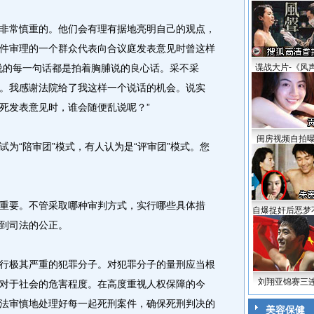
常慎重的。他们会有理有据地亮明自己的观点，
件审理的一个群众代表向合议庭发表意见时曾这样
说的每一句话都是拍着胸脯说的良心话。采不采
谍战大片-《风
。我感谢法院给了我这样一个说话的机会。说实
死发表意见时，谁会随便乱说呢？”
闺房视频自拍
“陪审团”模式，有人认为是“评审团”模式。您
要。不管采取哪种审判方式，实行哪些具体措
自爆捉奸后恶梦
到司法的公正。
极其严重的犯罪分子。对犯罪分子的量刑应当根
刘翔亚锦赛三
对于社会的危害程度。在高度重视人权保障的今
法审慎地处理好每一起死刑案件，确保死刑判决的
美容保健