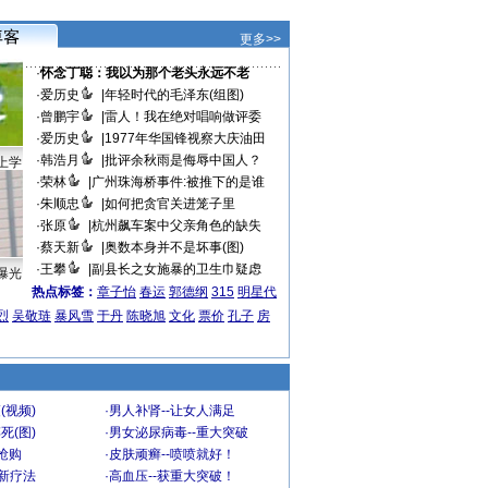
更多>>
·
怀念丁聪：我以为那个老头永远不老
·
爱历史
|
年轻时代的毛泽东(组图)
·
曾鹏宇
|
雷人！我在绝对唱响做评委
·
爱历史
|
1977年华国锋视察大庆油田
·
韩浩月
|
批评余秋雨是侮辱中国人？
上学
·
荣林
|
广州珠海桥事件:被推下的是谁
·
朱顺忠
|
如何把贪官关进笼子里
·
张原
|
杭州飙车案中父亲角色的缺失
·
蔡天新
|
奥数本身并不是坏事(图)
·
王攀
|
副县长之女施暴的卫生巾疑虑
曝光
热点标签：
章子怡
春运
郭德纲
315
明星代
烈
吴敬琏
暴风雪
于丹
陈晓旭
文化
票价
孔子
房
(视频)
·
男人补肾--让女人满足
死(图)
·
男女泌尿病毒--重大突破
”抢购
·
皮肤顽癣--喷喷就好！
-新疗法
·
高血压--获重大突破！