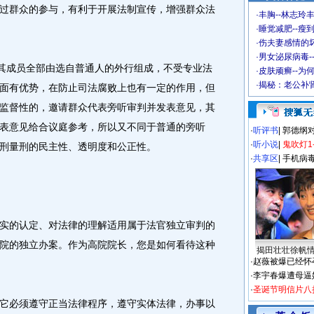
过群众的参与，有利于开展法制宣传，增强群众法
·
丰胸--林志玲
·
睡觉减肥--瘦到
·
伤夫妻感情的
·
男女泌尿病毒-
其成员全部由选自普通人的外行组成，不受专业法
·
皮肤顽癣--为
·
揭秘：老公补肾
面有优势，在防止司法腐败上也有一定的作用，但
监督性的，邀请群众代表旁听审判并发表意见，其
表意见给合议庭参考，所以又不同于普通的旁听
·
听评书
|
郭德纲
·
听小说
|
鬼吹灯1
刑量刑的民主性、透明度和公正性。
·
共享区
|
手机病
的认定、对法律的理解适用属于法官独立审判的
院的独立办案。作为高院院长，您是如何看待这种
揭田壮壮徐帆
·
赵薇被爆已经怀
·
李宇春爆遭母逼
·
圣诞节明信片八
必须遵守正当法律程序，遵守实体法律，办事以