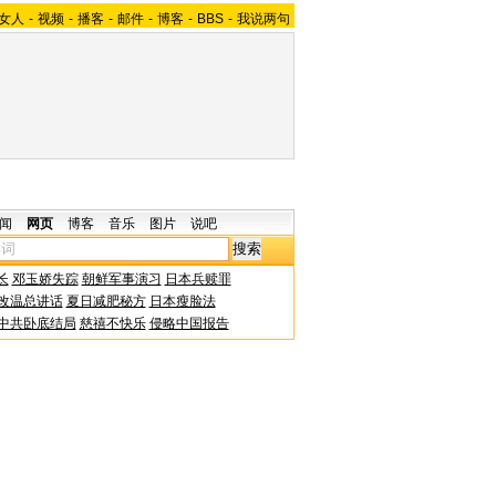
女人
-
视频
-
播客
-
邮件
-
博客
-
BBS
-
我说两句
闻
网页
博客
音乐
图片
说吧
长
邓玉娇失踪
朝鲜军事演习
日本兵赎罪
改温总讲话
夏日减肥秘方
日本瘦脸法
中共卧底结局
慈禧不快乐
侵略中国报告