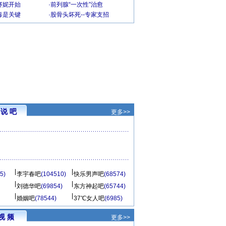
赛妮开始
·
前列腺“一次性”治愈
毒是关键
·
股骨头坏死--专家支招
说 吧
更多>>
5)
李宇春吧
(104510)
快乐男声吧
(68574)
刘德华吧
(69854)
东方神起吧
(65744)
婚姻吧
(78544)
37℃女人吧
(6985)
视 频
更多>>