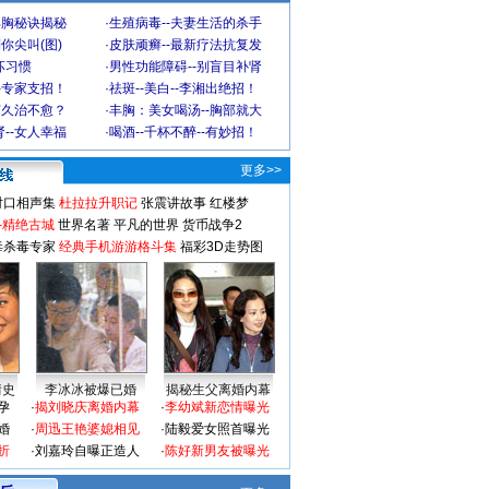
丰胸秘诀揭秘
·
生殖病毒--夫妻生活的杀手
你尖叫(图)
·
皮肤顽癣--最新疗法抗复发
坏习惯
·
男性功能障碍--别盲目补肾
-专家支招！
·
祛斑--美白--李湘出绝招！
何久治不愈？
·
丰胸：美女喝汤--胸部就大
--女人幸福
·
喝酒--千杯不醉--有妙招！
更多>>
对口相声集
杜拉拉升职记
张震讲故事
红楼梦
-精绝古城
世界名著
平凡的世界
货币战争2
毒杀毒专家
经典手机游游格斗集
福彩3D走势图
情史
李冰冰被爆已婚
揭秘生父离婚内幕
孕
·
揭刘晓庆离婚内幕
·
李幼斌新恋情曝光
婚
·
周迅王艳婆媳相见
·
陆毅爱女照首曝光
折
·
刘嘉玲自曝正造人
·
陈好新男友被曝光