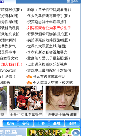
 后
更多>>
喂猕猴桃(图)
·
独家：章子怡带妈妈看电影
好身材(图)
·
佟大为马伊琍再度牵手(图)
秀性感(图)
·
倪萍赵忠祥十年后再携手
服装皆为租赁
·
刘涛富豪老公为家产求生子
颜乘地铁被拍
·
舒淇醉酒瞬间惨被抓拍(图)
做活体解剖
·
实拍漂亮的地摊西施(组图)
的暴烈脾气
·
世界九大罪恶之城(组图)
遇灵异事件
·
李孝利新欢私密视频曝光
成命案导火索
·
孟庭苇可爱儿子最新照(图)
：加入我们吧！
·
点击进入搜狐娱乐影视库
howGirl
·
游戏史上最般配的十对情侣
2》送票！
·
张元首透露戒毒生活
湘胎教
·
令人惊叹太空步下楼方式
密照
王菲小女儿李嫣曝光
酒井法子痛哭谢罪