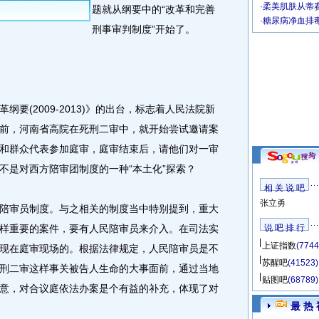
·
柔美肌肤从蒂
题就从纲要中的“改革和完善
·
糖尿病净血排
刑事审判制度”开始了。
(2009-2013)》的出台，标志着人民法院新
前，河南省高院在死刑二审中，就开始尝试邀请案
和群众代表参加庭审，庭审结束后，请他们对一审
不是对西方陪审团制度的一种“本土化”探索？
相 关 说 吧
张立勇
审员制度。与之相关的制度当中特别提到，重大
样重要的案件，要有人民陪审员来介入。在司法实
说 吧 排 行
上证指数
(7744
现在庭审现场的。根据法律规定，人民陪审员是不
苏醒吧
(41523)
刑二审这样事关被告人生命的大事面前，通过当地
贴图吧
(68789)
意，对合议庭依法办案是个有益的补充，体现了对
最 热 