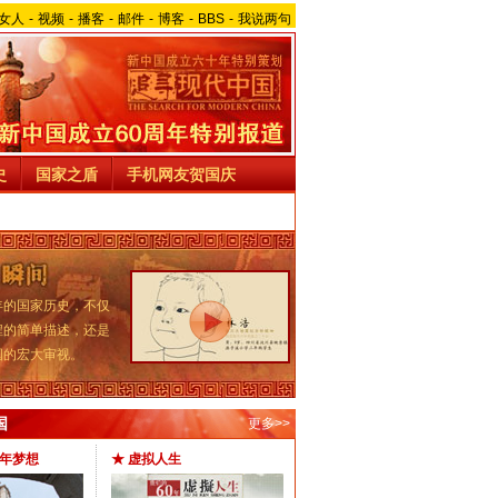
女人
-
视频
-
播客
-
邮件
-
博客
-
BBS
-
我说两句
史
国家之盾
手机网友贺国庆
的国家历史，不仅
程的简单描述，还是
国的宏大审视。
国
更多>>
百年梦想
★ 虚拟人生