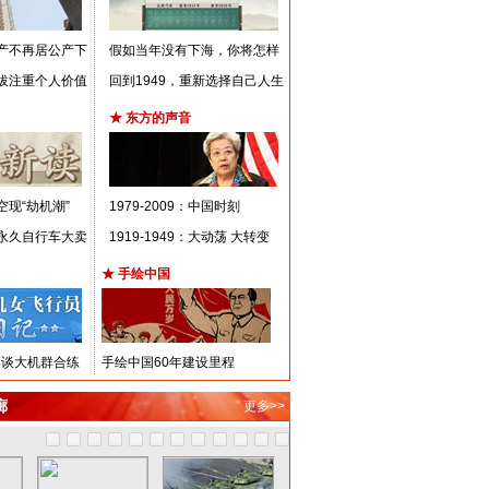
私产不再居公产下
假如当年没有下海，你将怎样
选拔注重个人价值
回到1949，重新选择自己人生
★ 东方的声音
空现“劫机潮”
1979-2009：中国时刻
、永久自行车大卖
1919-1949：大动荡 大转变
★ 手绘中国
博谈大机群合练
手绘中国60年建设里程
廊
更多>>