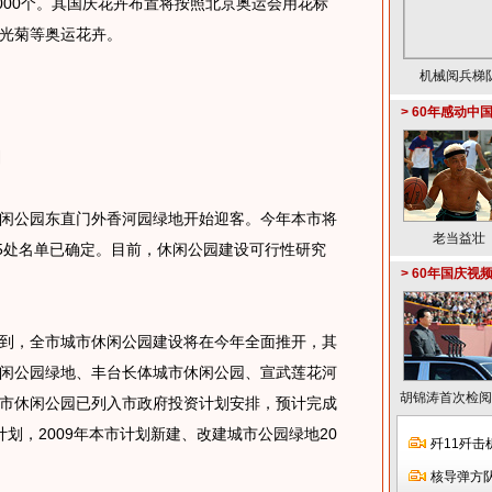
000个。其国庆花卉布置将按照北京奥运会用花标
光菊等奥运花卉。
机械阅兵梯
>
60年感动中
园
公园东直门外香河园绿地开始迎客。今年本市将
老当益壮
15处名单已确定。目前，休闲公园建设可行性研究
>
60年国庆视
，全市城市休闲公园建设将在今年全面推开，其
闲公园绿地、丰台长体城市休闲公园、宣武莲花河
胡锦涛首次检阅
市休闲公园已列入市政府投资计划安排，预计完成
计划，2009年本市计划新建、改建城市公园绿地20
歼11歼击
核导弹方