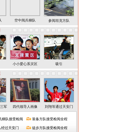
队
空中阅兵梯队
参阅坦克方队
国
小小爱心系灾区
吸引
频
三军
四代领导人画像
刘翔等通过天安门
机梯队接受检阅
装备方队接受检阅全程
队经过天安门
徒步方队接受检阅全程