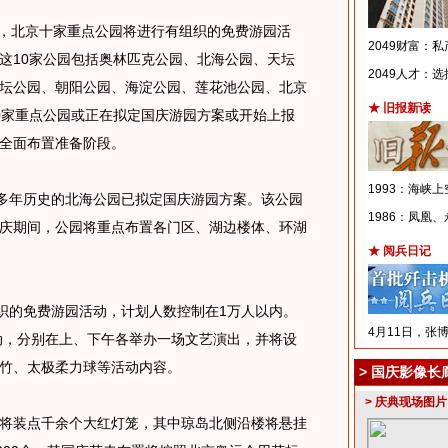
，北京十家重点公园将进行有组织的免费游园活
2049财富：
这10家公园包括奥林匹克公园、北海公园、天坛
2049人才：
坛公园、朝阳公园、海淀公园、莲花池公园、北京
★ 旧报新读
0家重点公园或正在拟定国庆游园方案或开始上报
全面布置准备阶段。
1993：海峡上
多年历史的北海公园已拟定国庆游园方案。该公园
1986：凤凰
，国庆期间，公园将重点布置各门区、湖边楼体、环湖
★ 阅兵日记
织的免费游园活动，计划人数控制在1万人以内。
4月11日，张
活动，分别在上、下午各举办一场文艺演出，并将设
竹、太极柔力球等活动内容。
>
国庆影像长
>
庆典现场图片
装点千余个大红灯笼，其中琼岛北侧沿楼将悬挂