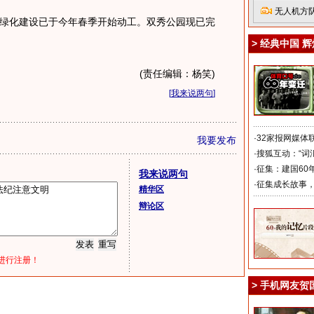
无人机方
化建设已于今年春季开始动工。双秀公园现已完
>
经典中国 辉
(责任编辑：杨笑)
[
我来说两句
]
·
32家报网媒体
我要发布
·
搜狐互动：“词
·
征集：建国60
我来说两句
·
征集成长故事
精华区
辩论区
进行注册！
>
手机网友贺