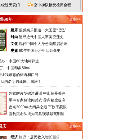
队经过天安门
空中梯队接受检阅全程
煌60年
更多>>
娱乐
搜狐娱乐报道：大国星“记忆”
时尚
追寻近代中国人审美变迁史
文化
现代中国个人身份觉醒启示录
史鉴
60年中国经济生活影像史
联办：中国60大地标评选
汇”，中国印象60年
年让我难忘的标语和口号
，我的名字叫建国、国庆！
·
外媒解读胡锦涛讲话 中山装受关注
·
军事专家解读阅兵式 导弹精度提高
·
盘点2009年大阅兵之最 军旗手惹眼
·
雪豹突击队成为阅兵现场最亮明星
国庆
更多>>
经济
惊叹：居民收入增长百倍