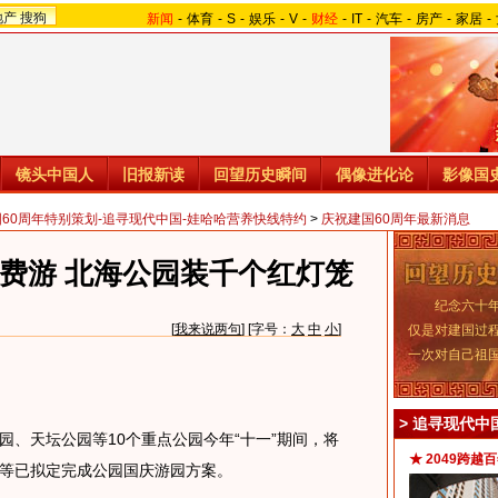
地产
搜狗
新闻
-
体育
-
S
-
娱乐
-
V
-
财经
-
IT
-
汽车
-
房产
-
家居
-
镜头中国人
旧报新读
回望历史瞬间
偶像进化论
影像国
国60周年特别策划-追寻现代中国-娃哈哈营养快线特约
>
庆祝建国60周年最新消息
免费游 北海公园装千个红灯笼
纪念六十年
[
我来说两句
] [字号：
大
中
小
]
仅是对建国过
一次对自己祖
>
追寻现代中
天坛公园等10个重点公园今年“十一”期间，将
★ 2049跨越
等已拟定完成公园国庆游园方案。