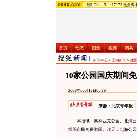
搜狐
ChinaRen
17173
焦点房
首页
动态
图集
视频
阅兵
新闻中心
>
国内新闻
>
建
10家公园国庆期间
2009年05月19日05:39
来源：
北京青年报
本报讯 奥林匹克公园、北海公园、
组织市民免费游园。昨天，北海公园