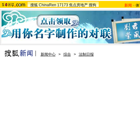
搜狐
ChinaRen
17173
焦点房地产
搜狗
新闻
-
体
新闻中心
>
综合
>
法制日报