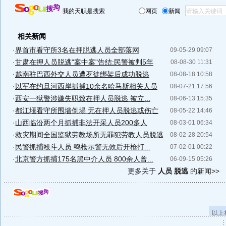
我的天职是搜索
网页
新闻
相关新闻
·
界首市看守所3名在押脱逃人员全部落网
09-05-29 09:07
·
甘肃在押人员脱逃"案中案"告结:民警被判5年
08-08-30 11:31
·
越南驻巴西外交人员遭歹徒绑架后成功脱逃
08-08-18 10:58
·
以军在约旦河西岸抓捕10余名哈马斯相关人员
08-07-21 17:56
·
西安一狱警涉嫌失职致在押人员脱逃 被立...
08-06-13 15:35
·
都江堰看守所围墙倒塌 无在押人员脱逃或伤亡
08-05-22 14:46
·
山西临汾两个月抓捕非法开采人员200多人
08-03-01 06:34
·
救灾期间全国监狱劳教场所无罪犯劳教人员脱逃
08-02-28 20:54
·
民警抓捕殴斗人员 鸣枪示警无效后开枪打...
07-02-01 00:22
·
北京警方抓捕175名黑中介人员 800余人曾...
06-09-15 05:26
更多关于
人员 脱逃
的新闻>>
以上