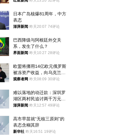
红星新闻
昨天13:20
32评论
日本广岛核爆81周年，中方
表态
澎湃新闻
昨天20:07
74评论
巴西降级与阿根廷外交关
系，发生了什么？
界面新闻
昨天10:27
28评论
欧盟将挪用14亿欧元俄罗斯
被冻资产收益，向乌克兰提
供援助
观察者网
昨天08:09
30评论
难以落地的动迁款：深圳罗
湖区两村民追讨两千万元动
迁款八年未果
澎湃新闻
昨天12:57
49评论
高市早苗就“无核三原则”的
表态含糊其辞
新华社
昨天16:51
19评论