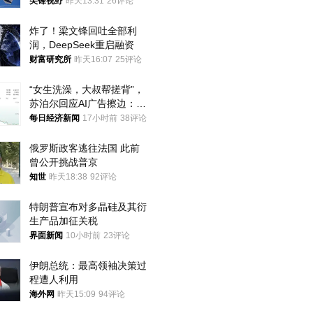
的技术被拿下
尖锋视野
昨天13:31
26评论
炸了！梁文锋回吐全部利
润，DeepSeek重启融资
财富研究所
昨天16:07
25评论
“女生洗澡，大叔帮搓背”，
苏泊尔回应AI广告擦边：视
频全下架，已强化内容管理
每日经济新闻
17小时前
38评论
与审核
俄罗斯政客逃往法国 此前
曾公开挑战普京
知世
昨天18:38
92评论
特朗普宣布对多晶硅及其衍
生产品加征关税
界面新闻
10小时前
23评论
伊朗总统：最高领袖决策过
程遭人利用
海外网
昨天15:09
94评论