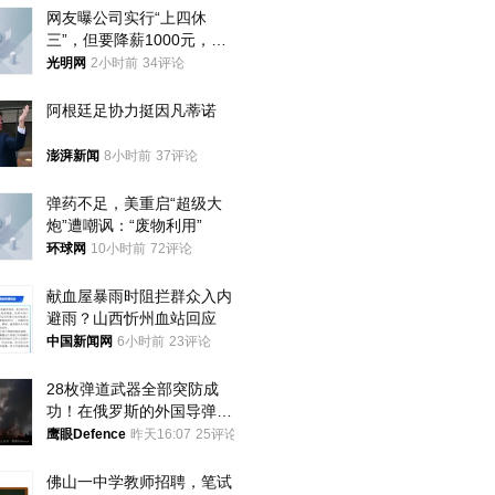
网友曝公司实行“上四休
三”，但要降薪1000元，不
接受只能辞职
光明网
2小时前
34评论
阿根廷足协力挺因凡蒂诺
澎湃新闻
8小时前
37评论
弹药不足，美重启“超级大
炮”遭嘲讽：“废物利用”
环球网
10小时前
72评论
献血屋暴雨时阻拦群众入内
避雨？山西忻州血站回应
中国新闻网
6小时前
23评论
28枚弹道武器全部突防成
功！在俄罗斯的外国导弹发
射车都是合法打击目标
鹰眼Defence
昨天16:07
25评论
佛山一中学教师招聘，笔试