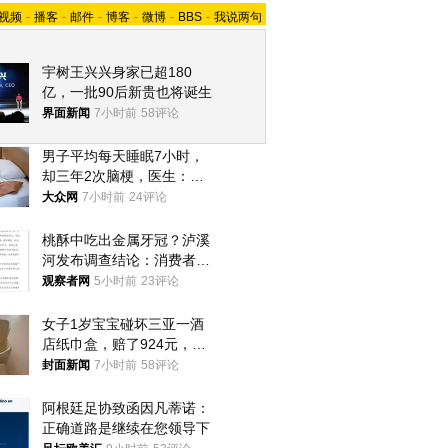
视频
-
播客
-
邮件
-
博客
-
微博
-
BBS
-
我说两句
宇树王兴兴身家已超180
亿，一批90后新贵也将诞生
界面新闻
7小时前
58评论
男子平均每天睡眠7小时，
却三年2次脑梗，医生：这
样睡觉更伤身
大众网
7小时前
24评论
桃酥中吃出金属牙冠？泸溪
河发布调查结论：消费者已
澄清，所发视频情况不属实
观察者网
5小时前
23评论
女子1岁宝宝碰坏三亚一酒
店纸巾盒，赔了924元，发
帖吐槽后酒店退还一半的
封面新闻
7小时前
58评论
钱，当地市监局回应
阿根廷足协致函因凡蒂诺：
正确道路是继续在您领导下