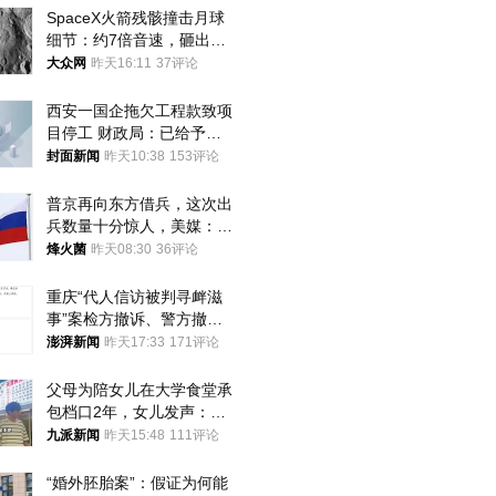
SpaceX火箭残骸撞击月球
细节：约7倍音速，砸出直
径约30米撞击坑
大众网
昨天16:11
37评论
西安一国企拖欠工程款致项
目停工 财政局：已给予处
分，正督促整改
封面新闻
昨天10:38
153评论
普京再向东方借兵，这次出
兵数量十分惊人，美媒：俄
朝要动真格？
烽火菌
昨天08:30
36评论
重庆“代人信访被判寻衅滋
事”案检方撤诉、警方撤
案，两被告人获国赔
澎湃新闻
昨天17:33
171评论
父母为陪女儿在大学食堂承
包档口2年，女儿发声：初
衷是为了陪伴，毕业后将不
九派新闻
昨天15:48
111评论
再营业
“婚外胚胎案”：假证为何能