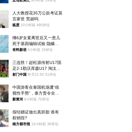
足坛欧美汇
9小时前
53评论
人大教授花35万公款考证莫
言家世 荒诞吗
狐度
10小时前
495评论
继6岁女童离世后又一患儿
死于基因编辑试验 隐瞒一
年才对外披露
有料新语
5小时前
33评论
三连胜！赵松源传射U17国
足2-1勒沃库森U17 淘汰赛
将战河床
射门中国
昨天21:50
51评论
中国游客在泰国机场遭“歧
视性手势”，泰方责令全面
调查，对责任人采取最严厉
新黄河
8小时前
70评论
处分
假结婚证做出真胚胎 谁有
权销毁?
南方都市报
10小时前
36评论