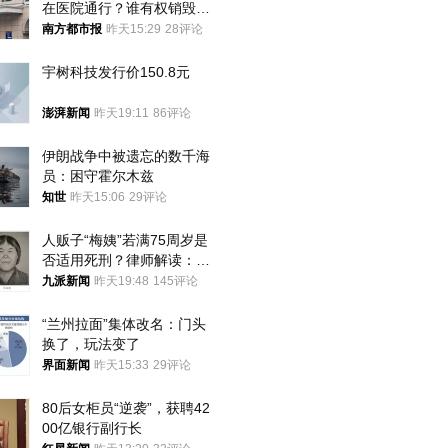
在医院通行？谁有权销毁胚
胎？
南方都市报
昨天15:29
28评论
宇树科技发行价150.8元
澎湃新闻
昨天19:11
86评论
伊朗战争中被遗忘的数千海
员：困守霍尔木兹
知世
昨天15:06
29评论
人贩子“梅姨”若满75周岁是
否适用死刑？律师解读：很
大概率不会被判处死刑
九派新闻
昨天19:48
145评论
“兰州拉面”集体改名：门头
换了，玩法变了
界面新闻
昨天15:33
29评论
80后女柜员“逆袭”，获聘42
00亿银行副行长