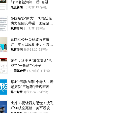
前13名被淘汰，后5名进体
检，被疑萝卜岗，官方通
九派新闻
3小时前
197评论
报：已叫停
多国足协“倒戈”，阿根廷足
协力挺因凡蒂诺：国际足联
今后应继续在其领导下前行
观察者网
8小时前
35评论
泰国女公务员精致妆容爆
红，本人回应批评：不喜欢
就别看
观察者网
昨天18:32
63评论
茅台，终于从“液体黄金”活
成了“一瓶酒”的样子
中国基金报
17小时前
47评论
每4个劳动力养1个老人，养
老床位“三连降”|晋观医养
第一财经
昨天19:48
64评论
比歼36更让西方恐慌！沈飞
歼50破空亮相，美军没攻克