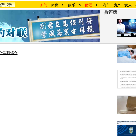
地产
搜狗
新闻
-
体育
-
S
-
娱乐
-
V
-
财经
-
IT
-
汽车
-
房产
-
女人
-
热评榜
放军报综合