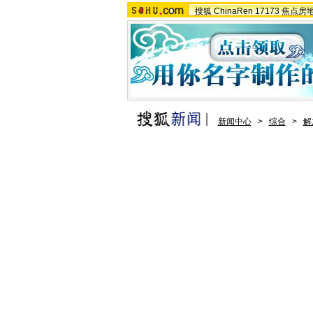
搜狐
ChinaRen
17173
焦点房
新闻中心
>
综合
>
解