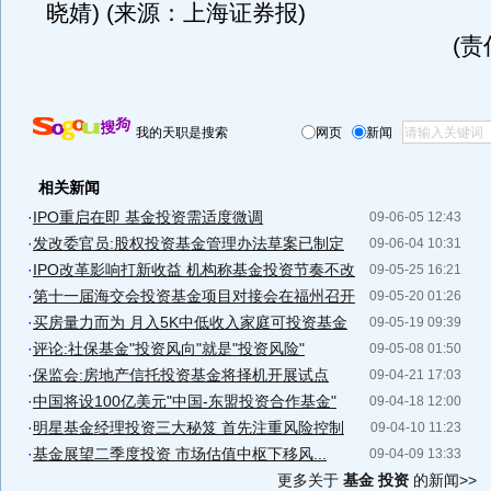
晓婧) (来源：上海证券报)
(
我的天职是搜索
网页
新闻
相关新闻
·
IPO重启在即 基金投资需适度微调
09-06-05 12:43
·
发改委官员:股权投资基金管理办法草案已制定
09-06-04 10:31
·
IPO改革影响打新收益 机构称基金投资节奏不改
09-05-25 16:21
·
第十一届海交会投资基金项目对接会在福州召开
09-05-20 01:26
·
买房量力而为 月入5K中低收入家庭可投资基金
09-05-19 09:39
·
评论:社保基金"投资风向"就是"投资风险"
09-05-08 01:50
·
保监会:房地产信托投资基金将择机开展试点
09-04-21 17:03
·
中国将设100亿美元"中国-东盟投资合作基金"
09-04-18 12:00
·
明星基金经理投资三大秘笈 首先注重风险控制
09-04-10 11:23
·
基金展望二季度投资 市场估值中枢下移风...
09-04-09 13:33
更多关于
基金 投资
的新闻>>