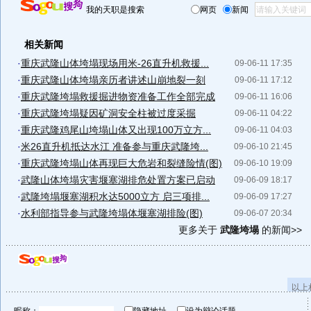
我的天职是搜索
网页
新闻
相关新闻
·
重庆武隆山体垮塌现场用米-26直升机救援...
09-06-11 17:35
·
重庆武隆山体垮塌亲历者讲述山崩地裂一刻
09-06-11 17:12
·
重庆武隆垮塌救援掘进物资准备工作全部完成
09-06-11 16:06
·
重庆武隆垮塌疑因矿洞安全柱被过度采掘
09-06-11 04:22
·
重庆武隆鸡尾山垮塌山体又出现100万立方...
09-06-11 04:03
·
米26直升机抵达水江 准备参与重庆武隆垮...
09-06-10 21:45
·
重庆武隆垮塌山体再现巨大危岩和裂缝险情(图)
09-06-10 19:09
·
武隆山体垮塌灾害堰塞湖排危处置方案已启动
09-06-09 18:17
·
武隆垮塌堰塞湖积水达5000立方 启三项排...
09-06-09 17:27
·
水利部指导参与武隆垮塌体堰塞湖排险(图)
09-06-07 20:34
更多关于
武隆垮塌
的新闻>>
以上