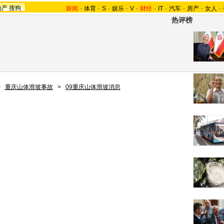
地产
搜狗
新闻
-
体育
-
S
-
娱乐
-
V
-
财经
-
IT
-
汽车
-
房产
-
女人
-
热评榜
>
重庆山体滑坡事故
>
09重庆山体滑坡消息