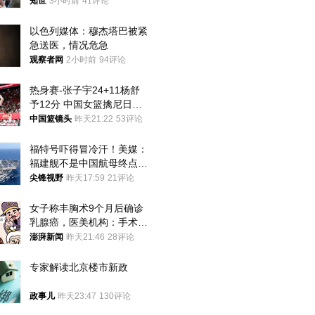
知世
3小时前
41评论
以色列媒体：穆杰塔巴被紧
急送医，情况危急
观察者网
2小时前
94评论
热身赛-张子宇24+11杨舒
予12分 中国女篮擒尼日利
亚
中国篮镜头
昨天21:22
53评论
福特号吓得冒冷汗！美媒：
福建舰不是中国航母终点，
而是新起点！
尖锋视野
昨天17:59
21评论
女子称丰胸术9个月后确诊
乳腺癌，医美机构：手术不
可能引发癌症，建议走司法
澎湃新闻
昨天21:46
28评论
途径
专家解读北京楼市新政
政事儿
昨天23:47
130评论