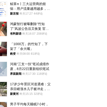
鲸算π丨三大运营商的烦
恼：用户流量越用越多，收
入却越来越少
新京报
昨天17:27
44评论
鸿蒙智行被曝删除“竹知
了”风波公告后又恢复 官媒
曾力挺：劝华为要大度的，
有料新语
昨天16:07
208评论
你们适不适合？
「1000万」的竹知了，下
架了「余大嘴」
豹变
昨天08:00
81评论
河南“三支一扶”笔试成绩作
废，8月22日重新组织笔试
界面新闻
昨天17:30
118评论
17岁少年景区河道遇难：父
亲目睹涨水儿子被冲走，当
地排除上游泄洪，家属盼厘
新黄河
昨天15:15
32评论
清责任
男子平均每天睡眠7小时，