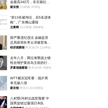
金最高340万，非京籍社保
1年
新京报
2小时前
37评论
“前13名被淘汰，后5名进体
检”，广东佛山通报
北青网
12小时前
208评论
因严重违纪违法 金融监管
总局原局长李云泽被罢免全
国人大代表
经济观察报
昨天16:24
113评论
去年八月，两位海警战士牺
牲在维护黄岩岛主权的行动
中
罗富强观察室
昨天14:55
78评论
WTT横滨冠军赛：国乒男
单无缘八强
新京报
昨天21:16
63评论
八村塁/河村出战世预赛 中
国男篮错过最强日本队