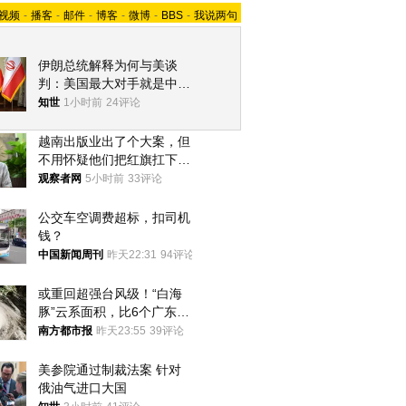
视频
-
播客
-
邮件
-
博客
-
微博
-
BBS
-
我说两句
伊朗总统解释为何与美谈
判：美国最大对手就是中
国，但他们也在对话
知世
1小时前
24评论
越南出版业出了个大案，但
不用怀疑他们把红旗扛下去
的决心
观察者网
5小时前
33评论
公交车空调费超标，扣司机
钱？
中国新闻周刊
昨天22:31
94评论
或重回超强台风级！“白海
豚”云系面积，比6个广东还
大！深圳官方：注意这件事
南方都市报
昨天23:55
39评论
美参院通过制裁法案 针对
俄油气进口大国