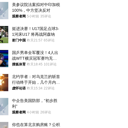
美参议院法案拟对中印加税
100%，中方坚决反对
观察者网
5小时前
35评论
挺进决赛！U17国足点球3-
1河床U17 将再战阿森纳
射门中国
昨天21:57
65评论
国乒男单全军覆没！4人出
战WTT横滨冠军赛均无缘
八强
搜狐体育
昨天18:45
101评论
北约学者：对乌克兰的斩首
行动终于开始，几个月内乌
将投降
虚怀论语
昨天15:34
22评论
中企告美国防部，“初步胜
利”
观察者网
4小时前
26评论
你也在算北京购房账？公积