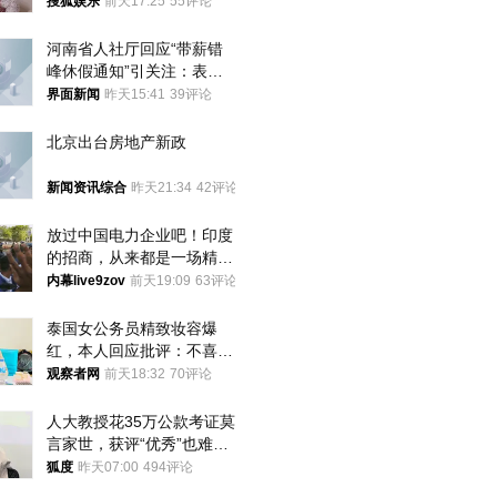
搜狐娱乐
前天17:25
55评论
河南省人社厅回应“带薪错
峰休假通知”引关注：表述
不够准确，待修改后印发
界面新闻
昨天15:41
39评论
北京出台房地产新政
新闻资讯综合
昨天21:34
42评论
放过中国电力企业吧！印度
的招商，从来都是一场精准
收割
内幕live9zov
前天19:09
63评论
泰国女公务员精致妆容爆
红，本人回应批评：不喜欢
就别看
观察者网
前天18:32
70评论
人大教授花35万公款考证莫
言家世，获评“优秀”也难服
众
狐度
昨天07:00
494评论