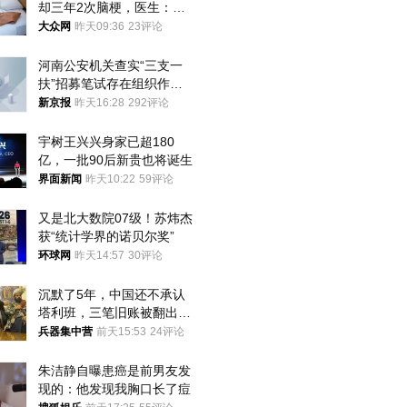
却三年2次脑梗，医生：这
样睡觉更伤身
大众网
昨天09:36
23评论
河南公安机关查实“三支一
扶”招募笔试存在组织作弊
犯罪行为
新京报
昨天16:28
292评论
宇树王兴兴身家已超180
亿，一批90后新贵也将诞生
界面新闻
昨天10:22
59评论
又是北大数院07级！苏炜杰
获“统计学界的诺贝尔奖”
环球网
昨天14:57
30评论
沉默了5年，中国还不承认
塔利班，三笔旧账被翻出，
最大风险出现
兵器集中营
前天15:53
24评论
朱洁静自曝患癌是前男友发
现的：他发现我胸口长了痘