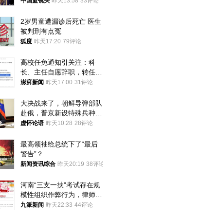
中国篮镜头
昨天13:58
33评论
2岁男童遭漏诊后死亡 医生
被判刑有点冤
狐度
昨天17:20
79评论
高校任免通知引关注：科
长、主任自愿辞职，转任思
政辅导员
澎湃新闻
昨天17:00
31评论
大决战来了，朝鲜导弹部队
赴俄，普京新设特殊兵种，
76岁老将扛旗
虚怀论语
昨天10:28
28评论
最高领袖给总统下了“最后
警告”？
新闻资讯综合
昨天20:19
38评论
河南“三支一扶”考试存在规
模性组织作弊行为，律师：
涉嫌非法获取国家秘密罪等
九派新闻
昨天22:33
44评论
罪名