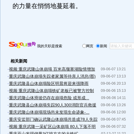
的力量在悄悄地蔓延着。
我的天职是搜索
网页
新闻
相关新闻
·
视频:重庆武隆山体崩塌 百米高堰塞湖险情增加
09-06-07 13:21
·
重庆武隆山体崩塌失踪者家属等待亲人消息(图)
09-06-07 13:13
·
重庆武隆县山体崩塌险区明晨将迎来强降雨
09-06-06 20:13
·
视频:重庆武隆山体崩塌铁矿老板已被警方控制
09-06-06 15:13
·
重庆武隆山体滑坡仍存在崩塌危险 或形成...
09-06-06 14:11
·
重庆武隆县山体崩塌失踪90人300消防官兵救援
09-06-06 13:26
·
重庆武隆山体崩塌现场尚未发现生命迹象-...
09-06-06 12:00
·
重庆安监部门确认武隆山体崩塌共造成78人失踪
09-06-06 07:45
·
视频:重庆武隆一采矿区山体崩塌 80人下落不明
09-06-06 07:32
·
重庆巫山发现储量3亿吨左右的大铁矿
07-12-27 11:22