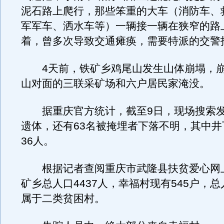
泥石路上爬行，那些笨重的大车（消防车、
军军车、洒水车等）一辆接一辆在狭窄的路
着，曾多次导致交通瘫痪，需要特派的交警
4天前，铁矿乡鸡尾山发生山体崩塌，崩
山对面的三联采矿场和六户居民家淹没。
据重庆官方统计，截至9日，现场搜索发
遗体，还有63名被掩埋者下落不明，其中井
36人。
根据记者查阅重庆市武隆县扶贫爱心网
矿乡总人口4437人，幸福村现有545户，总
属于二类贫困村。