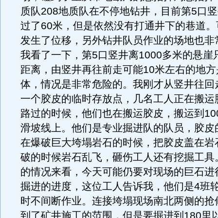
质队208地质队在不停地钻井，目前第5口
过了60米，但是依然没有打通井下的巷道。
发生了位移，另外钻井队员作业的场地也非
我看了一下，第5口竖井离1000多米的悬崖
距离，由竖井再往前走可能10米左右的地方
体，情况是非常危险的。我刚才从竖井往回
一个胶皮的临时存放点，几名工人正在搬运
路过的时候，他们也在搬运胶皮，搬运到10
滑坡线上。他们是专业掘进队的队员，胶皮
在爆破巨大垮塌岩石的时候，把胶皮盖在岩
破的时候岩石乱飞，砸伤工人还有挖掘工具
的情况来看，今天可能仍要对现场的巨石进
掘进的进度，这位工人告诉我，他们是4班轮
时不间断作业。连接垮塌现场南北两侧的抢
到了矿井施工的范围，但是要掘进到180里