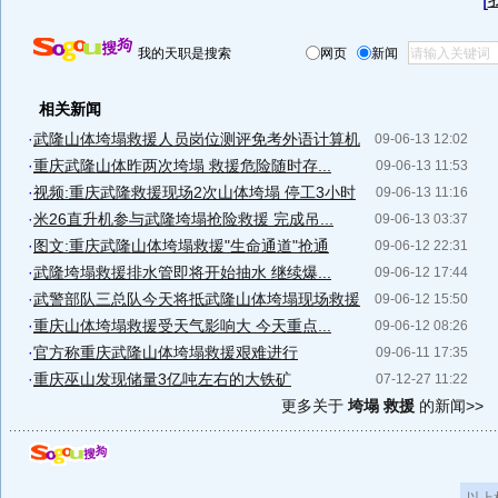
我的天职是搜索
网页
新闻
相关新闻
·
武隆山体垮塌救援人员岗位测评免考外语计算机
09-06-13 12:02
·
重庆武隆山体昨两次垮塌 救援危险随时存...
09-06-13 11:53
·
视频:重庆武隆救援现场2次山体垮塌 停工3小时
09-06-13 11:16
·
米26直升机参与武隆垮塌抢险救援 完成吊...
09-06-13 03:37
·
图文:重庆武隆山体垮塌救援"生命通道"抢通
09-06-12 22:31
·
武隆垮塌救援排水管即将开始抽水 继续爆...
09-06-12 17:44
·
武警部队三总队今天将抵武隆山体垮塌现场救援
09-06-12 15:50
·
重庆山体垮塌救援受天气影响大 今天重点...
09-06-12 08:26
·
官方称重庆武隆山体垮塌救援艰难进行
09-06-11 17:35
·
重庆巫山发现储量3亿吨左右的大铁矿
07-12-27 11:22
更多关于
垮塌 救援
的新闻>>