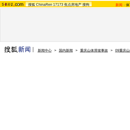
搜狐
ChinaRen
17173
焦点房地产
搜狗
新闻
-
体
新闻中心
>
国内新闻
>
重庆山体滑坡事故
>
09重庆