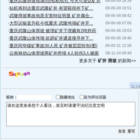
·
重庆武隆滑坡现场3台钻机钻孔 今天可望达矿井
09-06-09 18:38
·
钻机将到达重庆武隆矿井 有望获得井下矿...
09-06-09 16:51
·
武隆滑坡事故地质灾害特征明显 矿井属合...
09-06-08 08:42
·
大型运输直升机今抵重庆 武隆垮塌矿井开...
09-06-08 07:06
·
重庆武隆山体滑坡:被埋矿井下埋藏有2吨炸药
09-06-06 19:03
·
重庆武隆山体垮塌:欲辟矿井通道搜寻井下...
09-06-06 18:46
·
重庆同华煤矿事故30人死 矿井被层层转包(图)
09-05-31 12:38
·
云南禄劝山体滑坡两矿井坍塌 4人轻伤3人被困
08-11-24 09:49
更多关于
矿井 滑坡
的新闻>>
以上
昵称：
隐藏地址
设为辩论话题