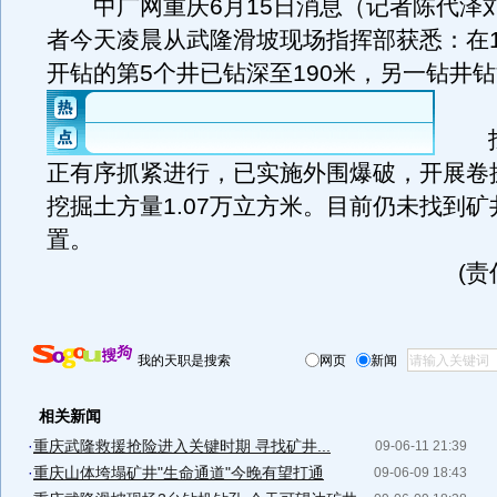
中广网重庆6月15日消息（记者陈代泽
者今天凌晨从武隆滑坡现场指挥部获悉：在1
开钻的第5个井已钻深至190米，另一钻井钻
找
正有序抓紧进行，已实施外围爆破，开展卷
挖掘土方量1.07万立方米。目前仍未找到
置。
(
我的天职是搜索
网页
新闻
相关新闻
·
重庆武隆救援抢险进入关键时期 寻找矿井...
09-06-11 21:39
·
重庆山体垮塌矿井"生命通道"今晚有望打通
09-06-09 18:43