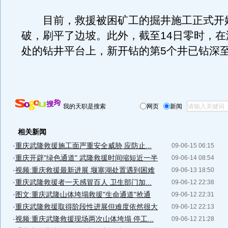
目前，救援被困矿工的掘井施工正式开
破，刷平了边坡。此外，截至14日零时，在海
处的钻井平台上，新开钻的第5个井已钻深至
我的天职是搜索
网页
新闻
相关新闻
·
重庆武隆救援施工面严重安全威胁 应防止...
09-06-15 06:15
·
重庆开辟"绿色通道" 武隆救援时间缩短近一半
09-06-14 08:54
·
视频:重庆救援最新进展 堰塞湖处置遇到困难
09-06-13 18:50
·
重庆武隆救援者一天感冒百人 卫生部门加...
09-06-12 22:38
·
图文:重庆武隆山体垮塌救援"生命通道"抢通
09-06-12 22:31
·
重庆武隆救援取得阶段性进展但难度依然很大
09-06-12 22:13
·
视频:重庆武隆救援现场两次山体垮塌 停工...
09-06-12 21:28