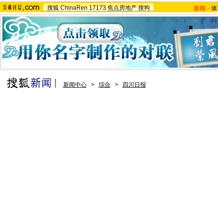
搜狐
ChinaRen
17173
焦点房地产
搜狗
新闻
-
体
新闻中心
>
综合
>
四川日报